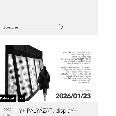
Bővebben
Pályázat
Y+
Y+ PÁLYÁZAT: displaY+
2025.
nov.