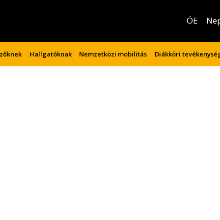
ÓE
Ne
izőknek
Hallgatóknak
Nemzetközi mobilitás
Diákköri tevékenysé