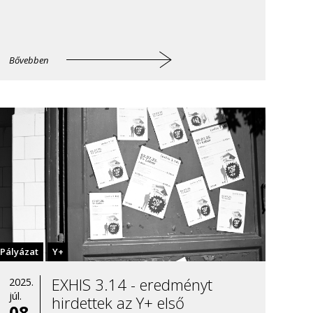
Bővebben
Pályázat
Y+
EXHIS 3.14 - eredményt
2025.
júl.
hirdettek az Y+ első
08.