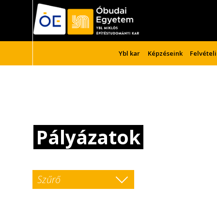
Ybl kar
Képzéseink
Felvétel
Pályázatok
Szűrő
Összes
Pályázat