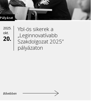
Pályázat
Ybl-ös sikerek a
2025.
okt.
„Leginnovatívabb
20.
Szakdolgozat 2025”
pályázaton
Bővebben