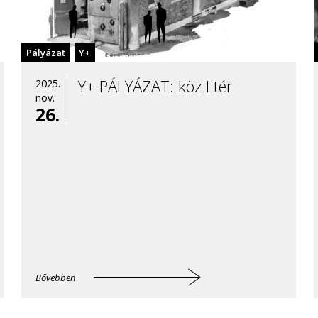
Pályázat
Y+
Y+ PÁLYÁZAT: köz I tér
2025.
nov.
26.
Bővebben