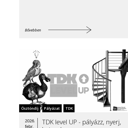
Bővebben
Ösztöndíj
Pályázat
TDK
TDK level UP - pályázz, nyerj,
2026.
febr.