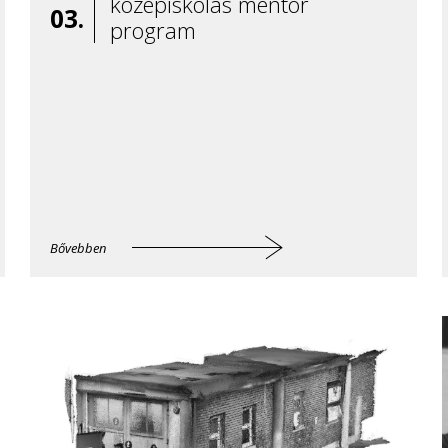
középiskolás mentor
03.
program
Bővebben