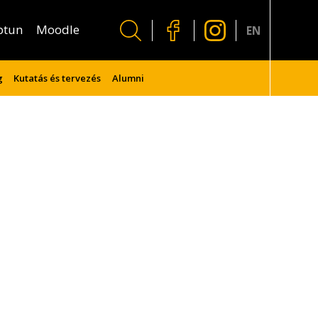
ptun
Moodle
EN
g
Kutatás és tervezés
Alumni