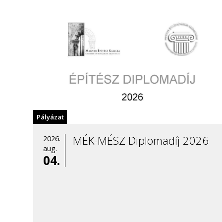
ösztöndíj pályázat
EKÖP
Ösztöndíj
TDK
STEM Akadémia
tehetséggondozás
Pályázat
Y+
Erasmus
MÉK-MÉSZ Diplomadíj 2026
2026.
aug.
Szakmai gyakorlat
04.
Diploma
Építész MSc
Környezetvédelem