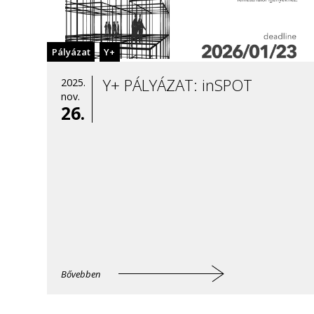
Pályázat
Y+
Y+ PÁLYÁZAT: inSPOT
2025.
nov.
26.
Bővebben