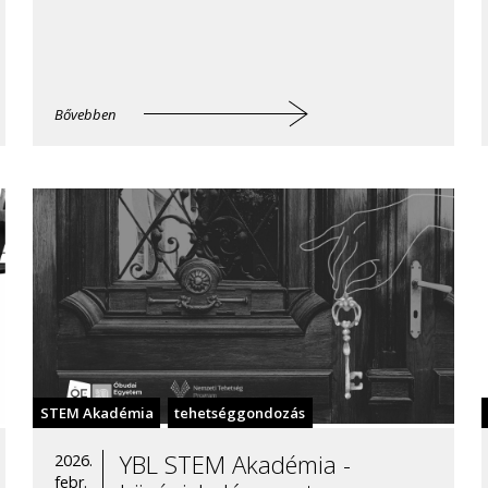
Bővebben
STEM Akadémia
tehetséggondozás
YBL STEM Akadémia -
2026.
febr.