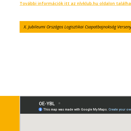
További információk itt az nlvklub.hu oldalon találh
X. Jubileumi Országos Logisztikai Csapatbajnokság Verseny