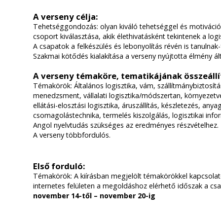
A verseny célja
:
Tehetséggondozás: olyan kiváló tehetséggel és motivációva
csoport kiválasztása, akik élethivatásként tekintenek a logi
A csapatok a felkészülés és lebonyolítás révén is tanulnak-
Szakmai kötődés kialakítása a verseny nyújtotta élmény ált
A verseny témaköre, tematikájának összeáll
Témakörök: Általános logisztika, vám, szállítmánybiztosítá
menedzsment, vállalati logisztika/módszertan, környezet
ellátási-elosztási logisztika, áruszállítás, készletezés, an
csomagolástechnika, termelés kiszolgálás, logisztikai info
Angol nyelvtudás szükséges az eredményes részvételhez.
A verseny többfordulós.
Első forduló
:
Témakörök: A kiírásban megjelölt témakörökkel kapcsola
internetes felületen a megoldáshoz elérhető időszak a c
november 14-től – november 20-ig