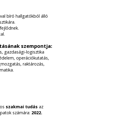
l bíró hallgatókból álló
sztikára.
fejlődnek.
al.
ításának szempontja
:
s, gazdasági-logisztika
védelem, operációkutatás,
yagmozgatás, raktározás,
rmatika.
tos
szakmai tudás
az
sapatok számára:
2022.