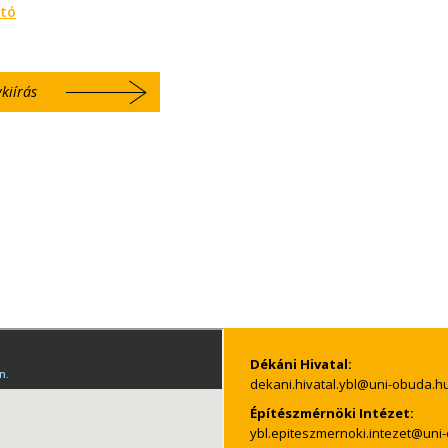
ató
kiírás
Dékáni Hivatal:
Építészmérnöki Intézet: