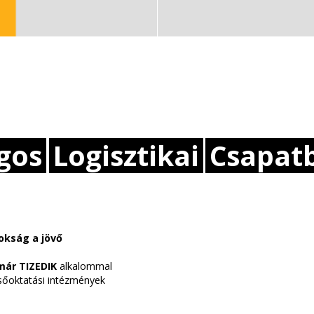
gos
Logisztikai
Csapat
nokság a jövő
már TIZEDIK
alkalommal
lsőoktatási intézmények