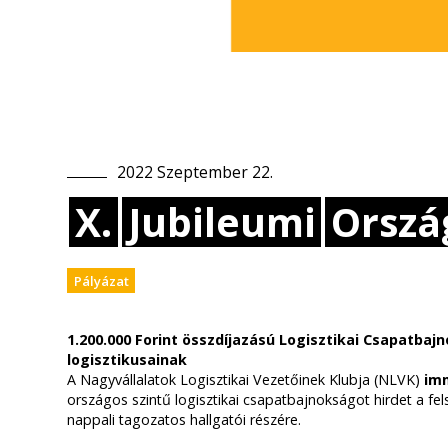
2022
Szeptember
22
.
X.
Jubileumi
Orszá
Pályázat
1.200.000 Forint összdíjazású Logisztikai Csapatbaj
logisztikusainak
A Nagyvállalatok Logisztikai Vezetőinek Klubja (NLVK)
im
országos szintű logisztikai csapatbajnokságot hirdet a fe
nappali tagozatos hallgatói részére.