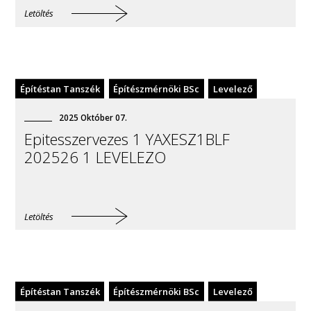
Letöltés
Építéstan Tanszék
Építészmérnöki BSc
Levelező
2025
Október
07
.
Epitesszervezes 1 YAXESZ1BLF
202526 1 LEVELEZO
Letöltés
Építéstan Tanszék
Építészmérnöki BSc
Levelező