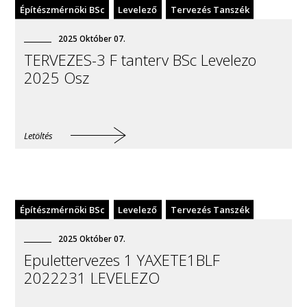
Építészmérnöki BSc
Levelező
Tervezés Tanszék
2025
Október
07
.
TERVEZES-3 F tanterv BSc Levelezo
2025 Osz
Letöltés
Építészmérnöki BSc
Levelező
Tervezés Tanszék
2025
Október
07
.
Epulettervezes 1 YAXETE1BLF
2022231 LEVELEZO