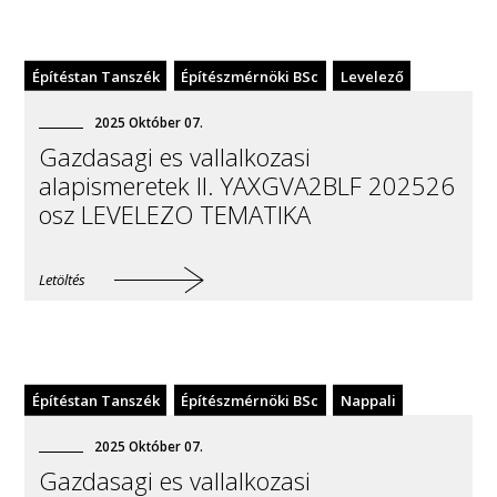
Építéstan Tanszék
Építészmérnöki BSc
Levelező
2025
Október
07
.
Gazdasagi es vallalkozasi
alapismeretek II. YAXGVA2BLF 202526
osz LEVELEZO TEMATIKA
Letöltés
Építéstan Tanszék
Építészmérnöki BSc
Nappali
2025
Október
07
.
Gazdasagi es vallalkozasi