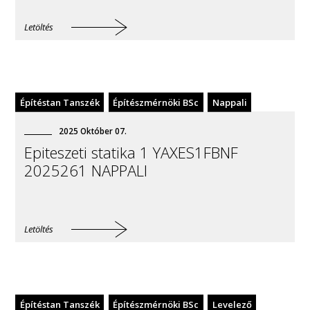
Letöltés
Építéstan Tanszék
Építészmérnöki BSc
Nappali
2025
Október
07
.
Epiteszeti statika 1 YAXES1FBNF
2025261 NAPPALI
Letöltés
Építéstan Tanszék
Építészmérnöki BSc
Levelező