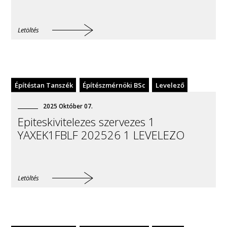
Letöltés
Építéstan Tanszék
Építészmérnöki BSc
Levelező
2025
Október
07
.
Epiteskivitelezes szervezes 1
YAXEK1FBLF 202526 1 LEVELEZO
Letöltés