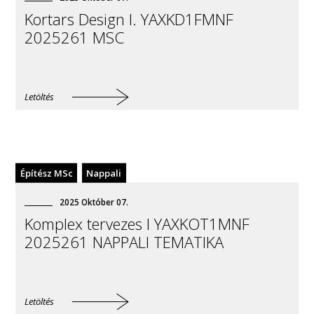
Kortars Design I. YAXKD1FMNF
2025261 MSC
Letöltés
Építész MSc
Nappali
2025
Október
07
.
Komplex tervezes I YAXKOT1MNF
2025261 NAPPALI TEMATIKA
Letöltés