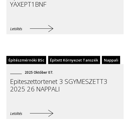
YAXEPT1BNF
Letöltés
Építészmérnöki BSc
Épített Környezet Tanszék
Nappali
2025
Október
07
.
Epiteszettortenet 3 SGYMESZETT3
2025 26 NAPPALI
Letöltés