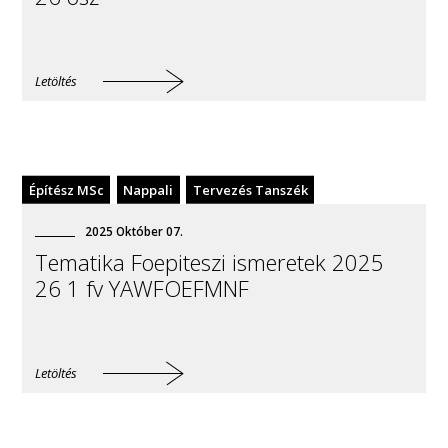
Építőmérnöki Intézet
Letöltés
Építész MSc
Nappali
Tervezés Tanszék
2025
Október
07
.
Tematika Foepiteszi ismeretek 2025
26 1 fv YAWFOEFMNF
Letöltés