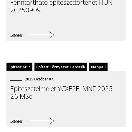
Fenntarthato epiteszettortenet HUN
20250909
Letöltés
Építész MSc
Épített Környezet Tanszék
Nappali
2025
Október
07
.
Epiteszetelmelet YCXEPELMNF 2025
26 MSc
Letöltés