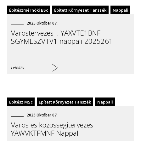
Építészmérnöki BSc
Épített Környezet Tanszék
Nappali
2025
Október
07
.
Varostervezes I. YAXVTE1BNF
SGYMESZVTV1 nappali 2025261
Letöltés
Építész MSc
Épített Környezet Tanszék
Nappali
2025
Október
07
.
Varos es kozossegitervezes
YAWVKTFMNF Nappali