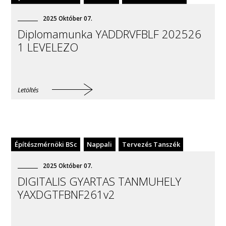
2025
Október
07
.
Diplomamunka YADDRVFBLF 202526
1 LEVELEZO
Letöltés
Építészmérnöki BSc
Nappali
Tervezés Tanszék
2025
Október
07
.
DIGITALIS GYARTAS TANMUHELY
YAXDGTFBNF261v2