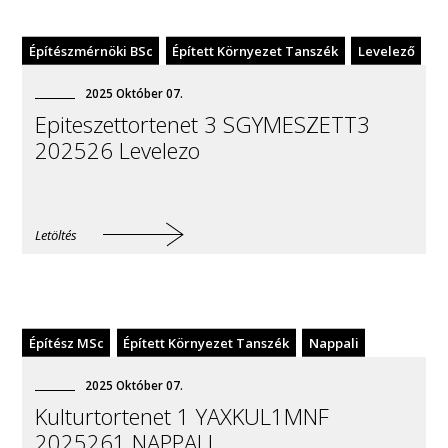
Építészmérnöki BSc
Épített Környezet Tanszék
Levelező
2025
Október
07
.
Epiteszettortenet 3 SGYMESZETT3
202526 Levelezo
Letöltés
Építész MSc
Épített Környezet Tanszék
Nappali
2025
Október
07
.
Kulturtortenet 1 YAXKUL1MNF
2025261 NAPPALI