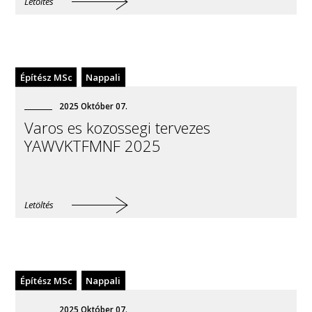
Letöltés
Építész MSc
Nappali
2025
Október
07
.
Varos es kozossegi tervezes
YAWVKTFMNF 2025
Letöltés
Építész MSc
Nappali
2025
Október
07
.