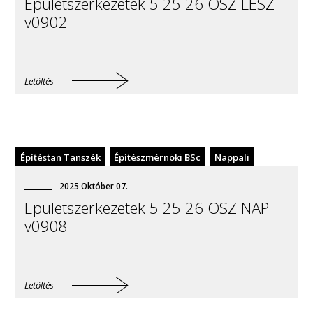
Epuletszerkezetek 5 25 26 OSZ LESZ
v0902
Letöltés
Építéstan Tanszék
Építészmérnöki BSc
Nappali
2025
Október
07
.
Epuletszerkezetek 5 25 26 OSZ NAP
v0908
Letöltés