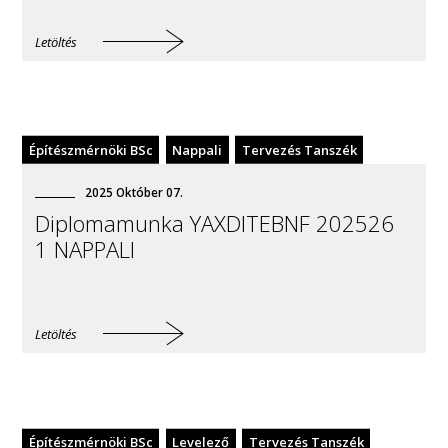
Letöltés
Építészmérnöki BSc
Nappali
Tervezés Tanszék
2025
Október
07
.
Diplomamunka YAXDITEBNF 202526
1 NAPPALI
Letöltés
Építészmérnöki BSc
Levelező
Tervezés Tanszék