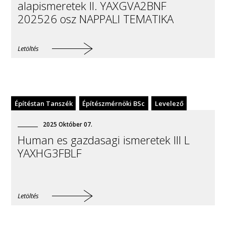
alapismeretek II. YAXGVA2BNF
202526 osz NAPPALI TEMATIKA
Letöltés
Építéstan Tanszék
Építészmérnöki BSc
Levelező
2025
Október
07
.
Human es gazdasagi ismeretek III L
YAXHG3FBLF
Letöltés