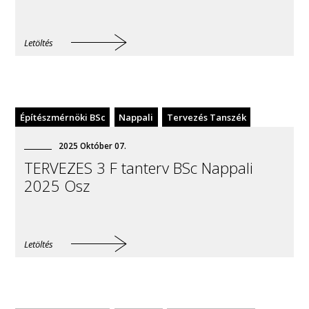
Letöltés
Építészmérnöki BSc
Nappali
Tervezés Tanszék
2025
Október
07
.
TERVEZES 3 F tanterv BSc Nappali
2025 Osz
Letöltés