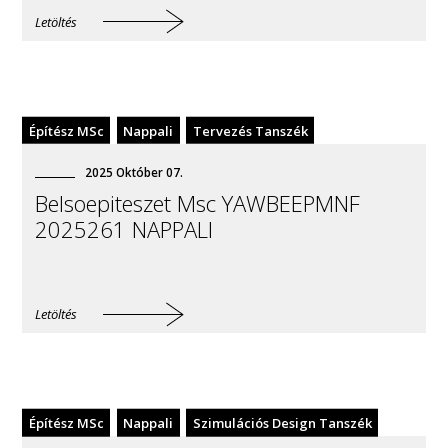
Letöltés
Építész MSc
Nappali
Tervezés Tanszék
2025
Október
07
.
Belsoepiteszet Msc YAWBEEPMNF
2025261 NAPPALI
Letöltés
Építész MSc
Nappali
Szimulációs Design Tanszék