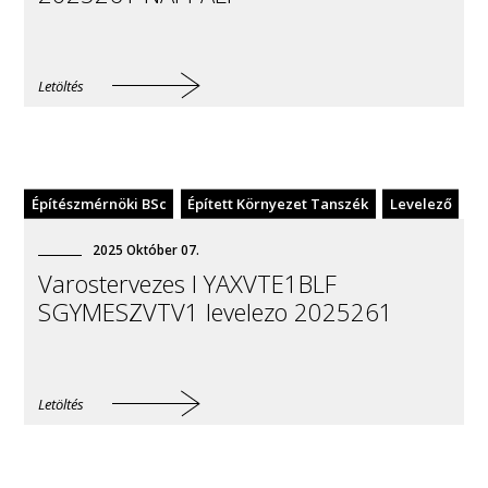
Letöltés
Építészmérnöki BSc
Épített Környezet Tanszék
Levelező
2025
Október
07
.
Varostervezes I YAXVTE1BLF
SGYMESZVTV1 levelezo 2025261
Letöltés