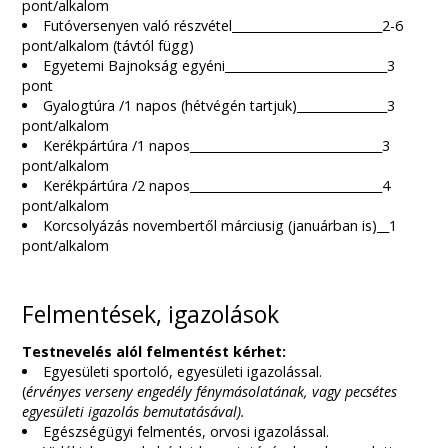
pont/alkalom
Futóversenyen való részvétel_________________________2-6
pont/alkalom (távtól függ)
Egyetemi Bajnokság egyéni___________________________3
pont
Gyalogtúra /1 napos (hétvégén tartjuk)_______________3
pont/alkalom
Kerékpártúra /1 napos________________________________3
pont/alkalom
Kerékpártúra /2 napos________________________________4
pont/alkalom
Korcsolyázás novembertől márciusig (januárban is)__1
pont/alkalom
Felmentések, igazolások
Testnevelés alól felmentést kérhet:
Egyesületi sportoló, egyesületi igazolással.
(
érvényes verseny engedély fénymásolatának, vagy pecsétes
egyesületi igazolás bemutatásával).
Egészségügyi felmentés, orvosi igazolással.