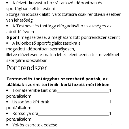
A felvett kurzust a hozzá tartozó időpontban és
sportágban kell teljesíteni
Szorgalmi időszak alatt változtatásra csak rendkívüli esetben
van lehetőség
A Testnevelés tantárgy elfogadásához szükséges az
adott félévben
6 pont
megszerzése, a meghatározott pontrendszer szerint
A különböző sportfoglalkozásokra a
megadott időpontban személyesen,
illetve előzetesen e-mailen lehet jelentkezni a testnevelőknél
szorgalmi időszakban.
Pontrendszer
Testnevelés tantárgyhoz szerezhető pontok,
az
alábbiak szerint történik:
korlátozott mértékben.
Tornaterembe kiírt órák______________________________1
pont/alkalom
Uszodába kiírt órák___________________________________1
pont/alkalom
Korcsolya óra_________________________________________1
pont/alkalom
Ybl-ös csapatok edzése_______________________________1