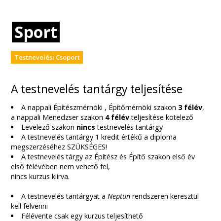
Sport
Testnevelési Csoport
A testnevelés tantárgy teljesítése
A nappali Építészmérnöki , Építőmérnöki szakon
3 félév
,
a nappali Menedzser szakon
4 félév
teljesítése kötelező
Levelező szakon
nincs
testnevelés tantárgy
A testnevelés tantárgy 1 kredit értékű a diploma
megszerzéséhez SZÜKSÉGES!
A testnevelés tárgy az Építész és Építő szakon első év
első félévében nem vehető fel,
nincs kurzus kiírva.
A testnevelés tantárgyat a
Neptun
rendszeren keresztül
kell felvenni
Félévente csak egy kurzus teljesíthető