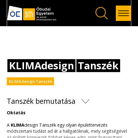
Vissza
KLIMAdesign
Tanszék
KLIMAdesign Tanszék
Tanszék bemutatása
Oktatás
A
KLIMA
design Tanszék egy olyan épülettervezés
módszertani tudást ad át a hallgatóknak, mely segítségével
az épített környezet ’többet képes adni, mint fogyasztani’,