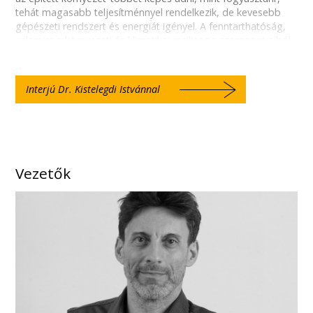
tehát magasabb teljesítménnyel rendelkezik, de kevesebb
gépészeti rendszert és energiát igényel. A fenntarthatóság,
valamint a környezeti és klimatikai reziliencia szempontjaiból
nézve, az ezzel a módszerrel tervezett épületek
hatékonysága eddig elérhetetlen szintre hozható fel az
egészséges és komfortos belső környezet, a karbon-
Interjú Dr. Kistelegdi Istvánnal
lábnyom, továbbá az üzemeltetési és kivitelezési energia- és
költséghatékonyság területein.
A különböző modulokból álló tanterv a következő
kulcsfontosságú, részben új topikokat szervesen integrálja az
épülettervezési folyamatba: épületklimatika, komfortelmélet,
Vezetők
fénytan, épületburok technológiák, épületbionika,
épületaerodinamika, épületenergetika, fenntartható
településtervezés, klímakoncepció tervezés. A holisztikus
tematika elsajátítása folyamán a konvencionális építészeti
tervezési folyamat kibővül, mérnöki és tudományos területek
kapcsolódó tartalmaival: a hallgatók belátást nyernek a
különböző szintű épületfizikai modellezés gyakorlatába, a
releváns fizikai és természettudományos
törvényszerűségeket megértik és alkalmazzák a tervezés
folyamán. Mindez nem csak a szerkezeteket, a gépészetet és