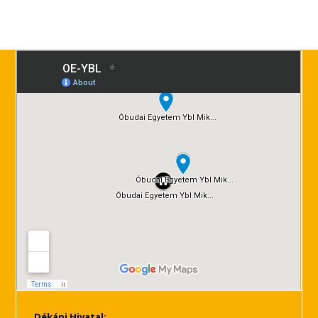
Dékáni Hivatal: