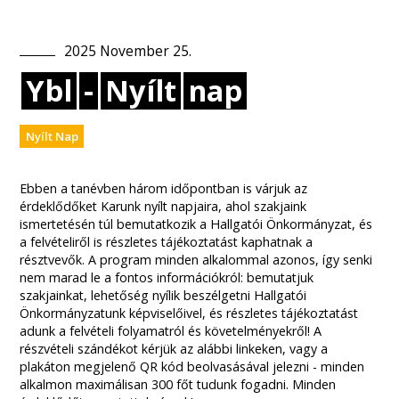
2025
November
25
.
Ybl
-
Nyílt
nap
Nyílt Nap
Ebben a tanévben három időpontban is várjuk az
érdeklődőket Karunk nyílt napjaira, ahol szakjaink
ismertetésén túl bemutatkozik a Hallgatói Önkormányzat, és
a felvételiről is részletes tájékoztatást kaphatnak a
résztvevők. A program minden alkalommal azonos, így senki
nem marad le a fontos információkról: bemutatjuk
szakjainkat, lehetőség nyílik beszélgetni Hallgatói
Önkormányzatunk képviselőivel, és részletes tájékoztatást
adunk a felvételi folyamatról és követelményekről! A
részvételi szándékot kérjük az alábbi linkeken, vagy a
plakáton megjelenő QR kód beolvasásával jelezni - minden
alkalmon maximálisan 300 főt tudunk fogadni. Minden