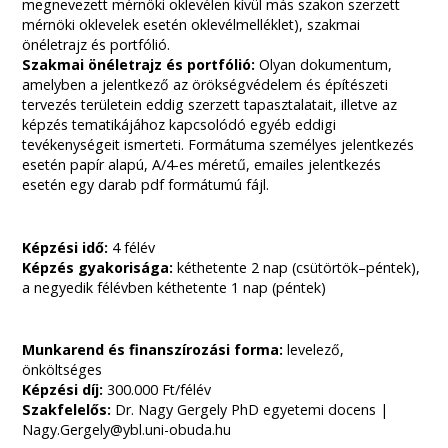
megnevezett mérnöki oklevélen kívül más szakon szerzett
mérnöki oklevelek esetén oklevélmelléklet), szakmai
önéletrajz és portfólió.
Szakmai önéletrajz és portfólió:
Olyan dokumentum,
amelyben a jelentkező az örökségvédelem és építészeti
tervezés területein eddig szerzett tapasztalatait, illetve az
képzés tematikájához kapcsolódó egyéb eddigi
tevékenységeit ismerteti. Formátuma személyes jelentkezés
esetén papír alapú, A/4-es méretű, emailes jelentkezés
esetén egy darab pdf formátumú fájl.
Képzési idő:
4 félév
Képzés gyakorisága:
kéthetente 2 nap (csütörtök–péntek),
a negyedik félévben kéthetente 1 nap (péntek)
Munkarend és finanszírozási forma:
levelező,
önköltséges
Képzési díj:
300.000 Ft/félév
Szakfelelős:
Dr. Nagy Gergely PhD egyetemi docens |
Nagy.Gergely@ybl.uni-obuda.hu