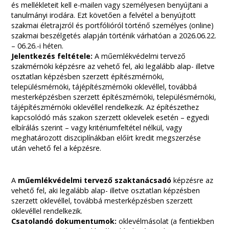
és mellékleteit kell e-mailen vagy személyesen benyújtani a
tanulmányi irodára. Ezt követően a felvétel a benyújtott
szakmai életrajzról és portfólióról történő személyes (online)
szakmai beszélgetés alapján történik várhatóan a 2026.06.22.
– 06.26.-i héten.
Jelentkezés feltétele:
A műemlékvédelmi tervező
szakmérnöki képzésre az vehető fel, aki legalább alap- illetve
osztatlan képzésben szerzett építészmérnöki,
településmérnöki, tájépítészmérnöki oklevéllel, továbbá
mesterképzésben szerzett építészmérnöki, településmérnöki,
tájépítészmérnöki oklevéllel rendelkezik. Az építészethez
kapcsolódó más szakon szerzett oklevelek esetén – egyedi
elbírálás szerint – vagy kritériumfeltétel nélkül, vagy
meghatározott diszciplínákban előírt kredit megszerzése
után vehető fel a képzésre.
A
műemlékvédelmi tervező szaktanácsadó
képzésre az
vehető fel, aki legalább alap- illetve osztatlan képzésben
szerzett oklevéllel, továbbá mesterképzésben szerzett
oklevéllel rendelkezik.
Csatolandó dokumentumok:
oklevélmásolat (a fentiekben