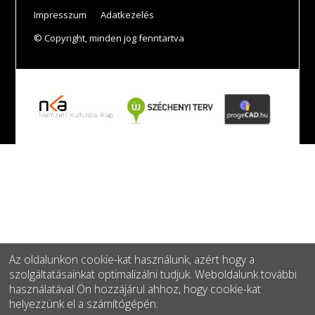
Impresszum
Adatkezelés
© Copyright, minden jog fenntartva
A jelenlegi oldal frissítve: 2026.08.07.
Az oldalunkon cookie-kat használunk, azért hogy a
szolgáltatásainkat optimalizálni tudjuk. Weboldalunk további
használatával Ön hozzájárul ahhoz, hogy cookie-kat
helyezzünk el a számítógépén.