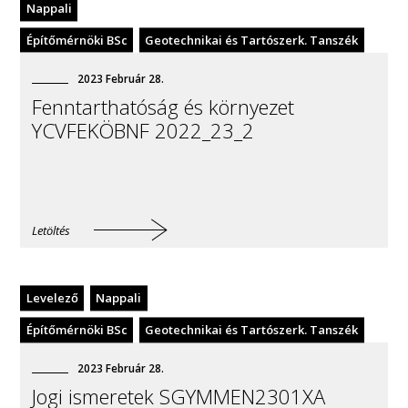
Nappali
Építőmérnöki BSc
Geotechnikai és Tartószerk. Tanszék
2023
Február
28
.
Fenntarthatóság és környezet
YCVFEKÖBNF 2022_23_2
Letöltés
Levelező
Nappali
Építőmérnöki BSc
Geotechnikai és Tartószerk. Tanszék
2023
Február
28
.
Jogi ismeretek SGYMMEN2301XA