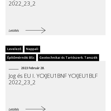
2022_23_2
Letöltés
Levelező
Nappali
Építőmérnöki BSc
Geotechnikai és Tartószerk. Tanszék
2023
Február
28
.
Jog és EU I. YCXJEU1BNF YCXJEU1BLF
2022_23_2
Letöltés