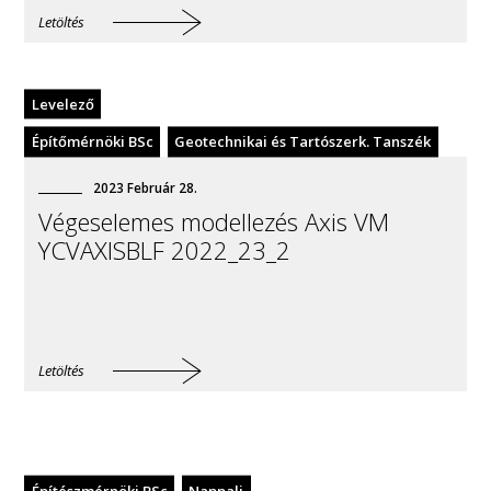
Letöltés
Levelező
Építőmérnöki BSc
Geotechnikai és Tartószerk. Tanszék
2023
Február
28
.
Végeselemes modellezés Axis VM
YCVAXISBLF 2022_23_2
Letöltés
Építészmérnöki BSc
Nappali