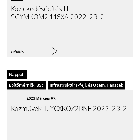
Közlekedésépítés III.
SGYMKOM2446XA 2022_23_2
Letöltés
Nappali
Építőmérnöki BSc
Infrastruktúra-fejl. és Üzem. Tanszék
2023
Március
07
.
Közművek II. YCXKÖZ2BNF 2022_23_2