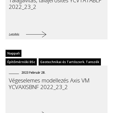
Talajjavítás, talajerősítés YCVTATABLF
2022_23_2
Letöltés
Nappali
Építőmérnöki BSc
Geotechnikai és Tartószerk. Tanszék
2023
Február
28
.
Végeselemes modellezés Axis VM
YCVAXISBNF 2022_23_2