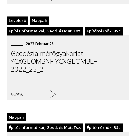
Levelező
Nappali
Építésinformatikai, Geod. és Mat. Tsz.
Építőmérnöki BSc
2023
Február
28
.
Geodézia mérőgyakorlat
YCXGEOMBNF YCXGEOMBLF
2022_23_2
Letöltés
Nappali
Építésinformatikai, Geod. és Mat. Tsz.
Építőmérnöki BSc