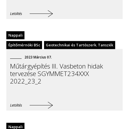
Letöltés
Nappali
Építőmérnöki BSc
Geotechnikai és Tartószerk. Tanszék
2023
Március
07
.
Műtárgyépítés III. Vasbeton hidak
tervezése SGYMMET234XXX
2022_23_2
Letöltés
Nappali