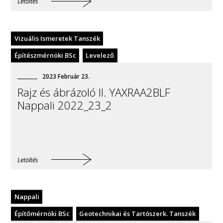
Letöltés
Vizuális Ismeretek Tanszék
Építészmérnöki BSc
Levelező
2023
Február
23
.
Rajz és ábrázoló II. YAXRAA2BLF
Nappali 2022_23_2
Letöltés
Nappali
Építőmérnöki BSc
Geotechnikai és Tartószerk. Tanszék