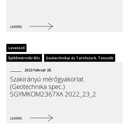
Letöltés
Levelező
Építőmérnöki BSc
Geotechnikai és Tartószerk. Tanszék
2023
Február
28
.
Szakirányú mérőgyakorlat
(Geotechnika spec.)
SGYMKOM2367XA 2022_23_2
Letöltés