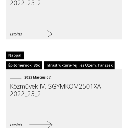
2022_23_2
Letöltés
Nappali
Építőmérnöki BSc
Infrastruktúra-fejl. és Üzem. Tanszék
2023
Március
07
.
Közművek IV. SGYMKOM2501XA
2022_23_2
Letöltés