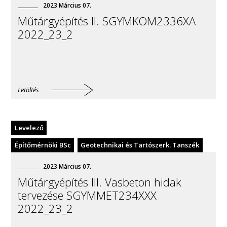
2023
Március
07
.
Műtárgyépítés II. SGYMKOM2336XA
2022_23_2
Letöltés
Levelező
Építőmérnöki BSc
Geotechnikai és Tartószerk. Tanszék
2023
Március
07
.
Műtárgyépítés III. Vasbeton hidak
tervezése SGYMMET234XXX
2022_23_2