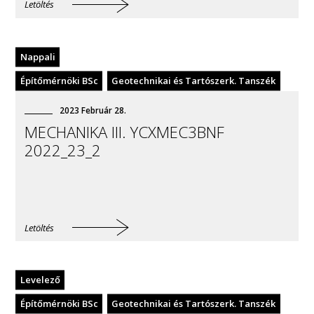
Letöltés
Nappali
Építőmérnöki BSc
Geotechnikai és Tartószerk. Tanszék
2023
Február
28
.
MECHANIKA III. YCXMEC3BNF
2022_23_2
Letöltés
Levelező
Építőmérnöki BSc
Geotechnikai és Tartószerk. Tanszék