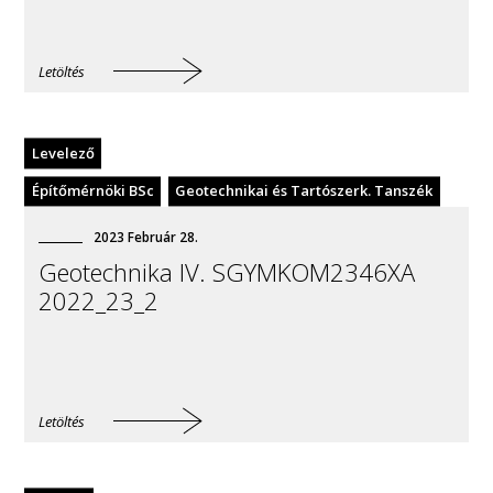
Letöltés
Levelező
Építőmérnöki BSc
Geotechnikai és Tartószerk. Tanszék
2023
Február
28
.
Geotechnika IV. SGYMKOM2346XA
2022_23_2
Letöltés