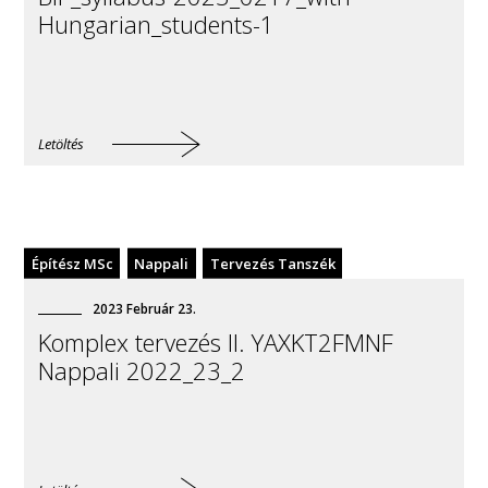
Hungarian_students-1
Tűzvédelmi és Épanyag t. Tanszék
Építéstan Tanszék
Műszaki Menedzser
Letöltés
Kritériumtárgy
2021/22/2
Építész MSc
Nappali
Tervezés Tanszék
2023
Február
23
.
Komplex tervezés II. YAXKT2FMNF
Nappali 2022_23_2