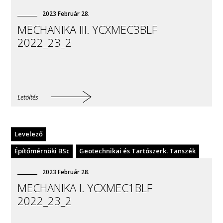
2023
Február
28
.
MECHANIKA III. YCXMEC3BLF
2022_23_2
Letöltés
Levelező
Építőmérnöki BSc
Geotechnikai és Tartószerk. Tanszék
2023
Február
28
.
MECHANIKA I. YCXMEC1BLF
2022_23_2