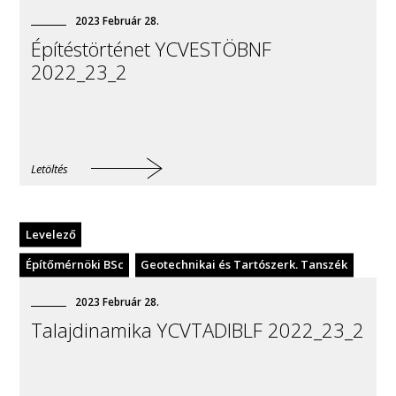
2023
Február
28
.
Építéstörténet YCVESTÖBNF
2022_23_2
Letöltés
Levelező
Építőmérnöki BSc
Geotechnikai és Tartószerk. Tanszék
2023
Február
28
.
Talajdinamika YCVTADIBLF 2022_23_2