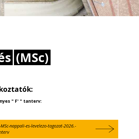
és
(MSc)
koztatók:
yes " F' " tanterv:
-MSc-nappali-es-levelezo-tagozat-2026.-
nterv