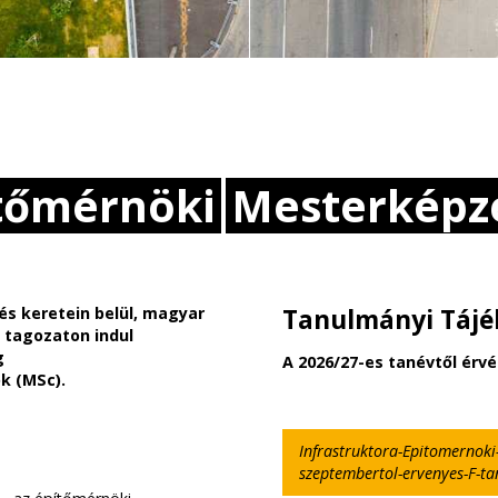
tőmérnöki
Mesterképz
és keretein belül, magyar
Tanulmányi Tájé
i tagozaton indul
g
A 2026/27-es tanévtől érvén
k (MSc).
Infrastruktora-Epitomernoki
szeptembertol-ervenyes-F-ta