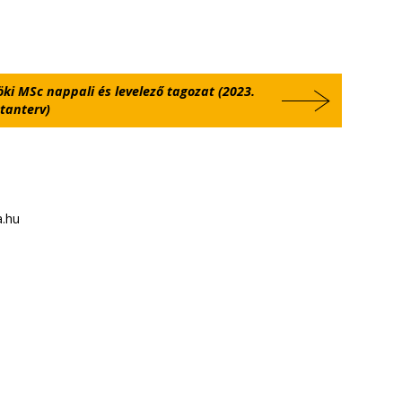
ki MSc nappali és levelező tagozat (2023.
tanterv)
a.hu