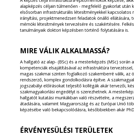
A képzés célja infrastruktúra-építőmérnökök képzése, akik
alapképzés céljain túlmenően - megfelelő gyakorlat után 
elsősorban infrastrukturális létesítményekkel kapcsolatos m
irányítási, projektmenedzseri feladatok önálló ellátására, 
mérnöki létesítmények tervezésére és szakértésére. Felké
tanulmányaik doktori képzésben történő folytatására is.
MIRE VÁLIK ALKALMASSÁ?
A hallgató az alap- (BSc) és a mesterképzés (MSc) során 
kompetenciák elsajátításával az infrastruktúra tervezéssel
magas szakmai szinten foglalkozó szakemberré válik, az 
rendszerző, komplex gondolkodásra építve. A szakmagya
jogszabályi előírásokat teljesítő kollégák akár tervezői, k
szakmagyakorlási engedélyt is szerezhetnek. A mesterképz
hallgatót kutatási munkákban való részvételre, a megszer
átadására, valamint Magyarország és az Európai Unió töb
képzésébe való bekapcsolódásra, későbbiekben akár PhD
ÉRVÉNYESÜLÉSI TERÜLETEK