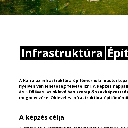
Infrastruktúra
Épí
A Karra az infrastruktúra-építőmérnöki mesterképz
nyelven van lehetőség felvételizni. A képzés nappal
és 3 féléves. Az oklevélben szereplő szakképzettsé
megnevezése: Okleveles infrastruktúra-építőmérnö
A képzés célja