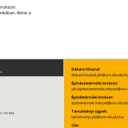
eruházói
nkában, illetve a
Dékáni Hivatal:
Építészmérnöki Intézet:
Építőmérnöki Intézet:
Tanulmányi ügyek:
Cím: