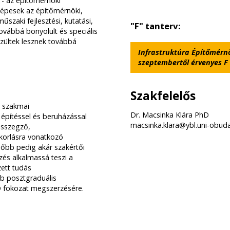
 - az építőmérnöki
képesek az építőmérnöki,
űszaki fejlesztési, kutatási,
"F" tanterv:
továbbá bonyolult és speciális
szültek lesznek továbbá
Infrastruktúra Építőmérnö
szeptembertől érvenyes F 
Szakfelelős
a szakmai
Dr. Macsinka Klára PhD
, építéssel és beruházással
macsinka.klara@ybl.uni-obud
összegző,
korlásra vonatkozó
ésőbb pedig akár szakértői
és alkalmassá teszi a
zett tudás
b posztgraduális
 fokozat megszerzésére.