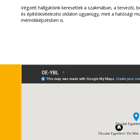
Végzett hallgatóink keresettek a szakmában, a tervezői, b
és építéskivitelezési oldalon ugyanúgy, mint a hatósági mu
mérnökképzésben is.