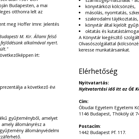
számítógép-használat - ada
apján Budapesten, a mai
könyvtárközi kölcsönzés,
ges otthonra lelt az
másolás, nyomtatás, szke
szakirodalmi tájékoztatás,
ent meg Hoffer Imre: Jelentés
könyvtár által kijelölt gy
oktatás és kutatástámoga
udapesti M. Kir. Állami felső
A Könyvtár kiegészítő szolgált
ó fejlődésünk alkalmával nyert.
Olvasószolgálattal (kölcsönzé
ült."
keresse munkatársainkat.
következőképpen írt:
Elérhetőség
Nyitvatartás:
prezentálja a következő évi
Nyitvatartási idő itt az ÓE 
,
Cím:
Óbudai Egyetem Egyetemi Kön
1146 Budapest, Thököly út 7
rtékű gyűjteményből, amelyet
s amely állományrész a
Postacím
:
 gyűjtemény állományvédelmi
1442 Budapest Pf. 117.
záférhető.