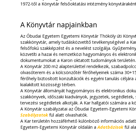
1972-től a Könyvtár felsőoktatási intézmény könyvtárakén
A Könyvtár napjainkban
Az Óbudai Egyetem Egyetemi Könyvtár Thököly úti Könyv
szakkönyvtár, amely tudásközvetítő tevékenységével a Karo
felsőfokú szakképzést és a nevelést szolgálja. Gyűjteményé
közvetíti a hazai és nemzetközi hagyományos és elektro
dokumentumokat a Karon oktatott tudományok területén
A Könyvtár 200 m2 alapterülettel rendelkezik, szabadpolc
olvasóterem és a kölcsönzőtér férőhelyeinek száma 30+1
férőhely biztosított konzultációk és egyéni tanulás céljára
kialakított közösségi térben.
A Könyvtár állományát hagyományos és elektronikus doku
szakkönyvek, időszaki kiadványok, jegyzetek, segédletek,
tervezési segédletek alkotják. A Kar hallgatói számára a k
A Könyvtár szabályzatai az Óbudai Egyetem-Egyetemi Kön
Szabályzatok
fül alatt olvashatók.
A Kar területén hozzáférhető különböző információs adat
Egyetem-Egyetemi Könyvtár oldalán a
Adatbázisok
fül ala