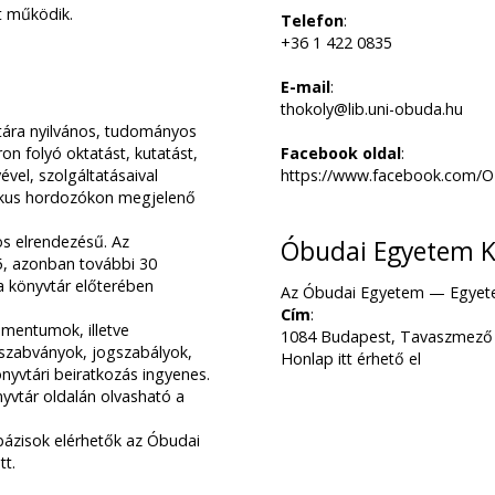
t működik.
Telefon
:
+36 1 422 0835
E-mail
:
thokoly@lib.uni-obuda.hu
tára nyilvános, tudományos
n folyó oktatást, kutatást,
Facebook oldal
:
vel, szolgáltatásaival
https://www.facebook.com/O
nikus hordozókon megjelenő
.
os elrendezésű. Az
Óbudai Egyetem K
5, azonban további 30
 a könyvtár előterében
Az Óbudai Egyetem — Egyetem
Cím
:
mentumok, illetve
1084 Budapest, Tavaszmező u
 szabványok, jogszabályok,
Honlap itt érhető el
önyvtári beiratkozás ingyenes.
yvtár oldalán olvasható a
bázisok elérhetők az Óbudai
tt.