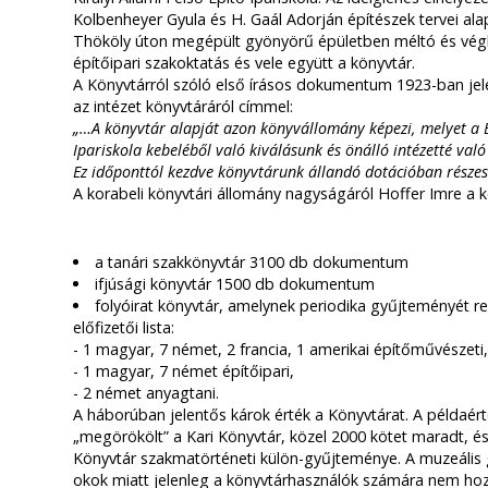
Kolbenheyer Gyula és H. Gaál Adorján építészek tervei al
Thököly úton megépült gyönyörű épületben méltó és végle
építőipari szakoktatás és vele együtt a könyvtár.
A Könyvtárról szóló első írásos dokumentum 1923-ban jel
az intézet könyvtáráról címmel:
„…A könyvtár alapját azon könyvállomány képezi, melyet a B
Ipariskola kebeléből való kiválásunk és önálló intézetté val
Ez időponttól kezdve könyvtárunk állandó dotációban részes
A korabeli könyvtári állomány nagyságáról Hoffer Imre a 
a tanári szakkönyvtár 3100 db dokumentum
ifjúsági könyvtár 1500 db dokumentum
folyóirat könyvtár, amelynek periodika gyűjteményét re
előfizetői lista:
- 1 magyar, 7 német, 2 francia, 1 amerikai építőművészeti
- 1 magyar, 7 német építőipari,
- 2 német anyagtani.
A háborúban jelentős károk érték a Könyvtárat. A példaé
„megörökölt” a Kari Könyvtár, közel 2000 kötet maradt, é
Könyvtár szakmatörténeti külön-gyűjteménye. A muzeális
okok miatt jelenleg a könyvtárhasználók számára nem hoz