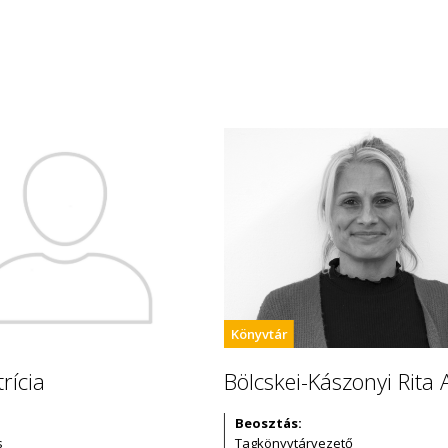
Könyvtár
rícia
Bölcskei-Kászonyi Rita 
Beosztás:
s
Tagkönyvtárvezető