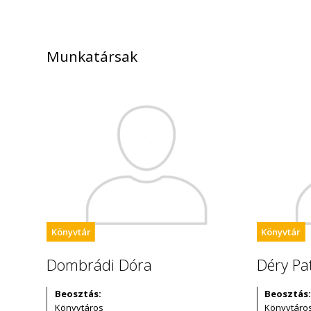
Munkatársak
Könyvtár
Könyvtár
Dombrádi Dóra
Déry Pat
Beosztás:
Beosztás:
Könyvtáros
Könyvtáro