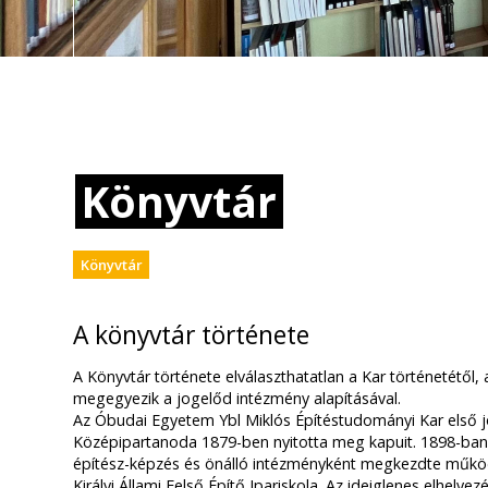
Könyvtár
Könyvtár
A könyvtár története
A Könyvtár története elválaszthatatlan a Kar történetétől,
megegyezik a jogelőd intézmény alapításával.
Az Óbudai Egyetem Ybl Miklós Építéstudományi Kar első 
Középipartanoda 1879-ben nyitotta meg kapuit. 1898-ban
építész-képzés és önálló intézményként megkezdte műk
Királyi Állami Felső Építő Ipariskola. Az ideiglenes elhely