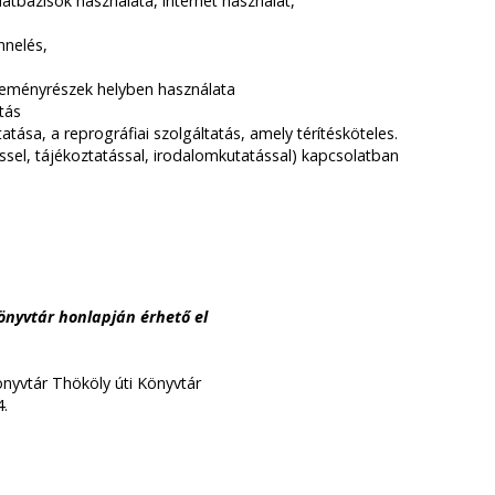
tbázisok használata, internet használat,
nnelés,
űjteményrészek helyben használata
tás
atása, a reprográfiai szolgáltatás, amely térítésköteles.
ssel, tájékoztatással, irodalomkutatással) kapcsolatban
Könyvtár honlapján érhető el
yvtár Thököly úti Könyvtár
4.