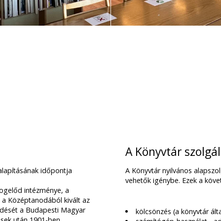
A Könyvtár szolgál
 alapításának időpontja
A Könyvtár nyilvános alapszol
vehetők igénybe. Ezek a köve
jogelőd intézménye, a
 a Középtanodából kivált az
ödését a Budapesti Magyar
kölcsönzés (a könyvtár álta
ezések után 1901-ben