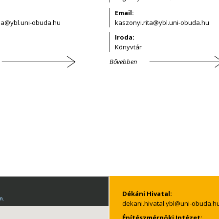
Email:
Iroda:
Könyvtár
Bővebben
Dékáni Hivatal:
Építészmérnöki Intézet: