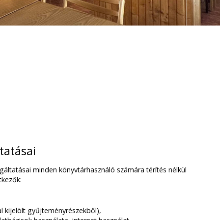
tatásai
gáltatásai minden könyvtárhasználó számára térítés nélkül
tkezők:
l kijelölt gyűjteményrészekből),