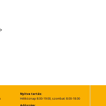
Nyitva tartás:
Hétköznap 8.00-19:00, szombat: 8.00-18.00
Adószám: