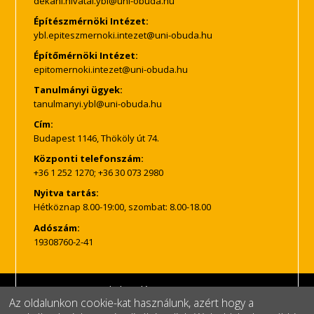
Építészmérnöki Intézet:
Építőmérnöki Intézet:
Tanulmányi ügyek:
Cím:
Budapest 1146, Thököly út 74.
Központi telefonszám:
+36 1 252 1270; +36 30 073 2980
Nyitva tartás:
Hétköznap 8.00-19:00, szombat: 8.00-18.00
Adószám:
19308760-2-41
Impresszum
Adatkezelés
Az oldalunkon cookie-kat használunk, azért hogy a
© Copyright, minden jog fenntartva