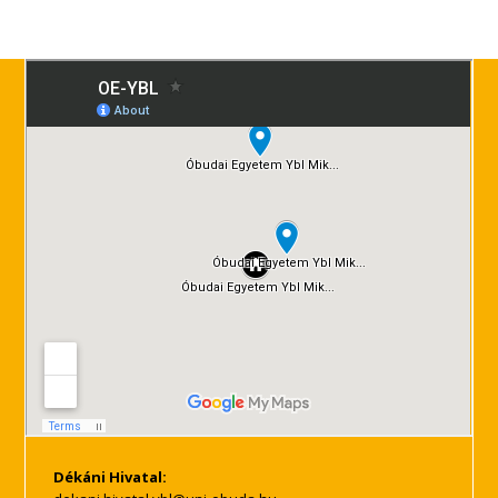
Dékáni Hivatal: