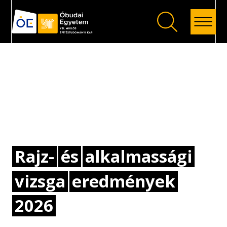
Vissza
Rajz-
és
alkalmassági
vizsga
eredmények
2026