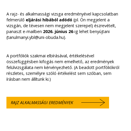
A rajz- és alkalmassági vizsga eredményével kapcsolatban
felmerülő
eljárási hibából adódó
(pl. Ön megjelent a
vizsgán, de tévesen nem megjelent szerepel) észrevételt,
panaszt e-mailben
2026. június 26
-ig lehet benyújtani
(tanulmanyi.ybl@uni-obuda.hu).
A portfóliók szakmai elbírásával, értékelésével
összefüggésben kifogás nem emelhető, az eredmények
felülvizsgálata nem kérvényezhető. (A beadott portfóliókról
részletes, személyre szóló értékelést sem szóban, sem
írásban nem állítunk ki.)
RAJZ ALKALMASSÁGI EREDMÉNYEK