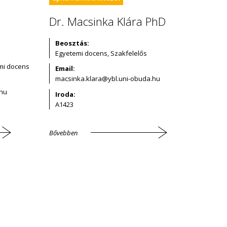
Dr. Macsinka Klára PhD
Beosztás:
Egyetemi docens, Szakfelelős
emi docens
Email:
Iroda:
A1423
Bővebben