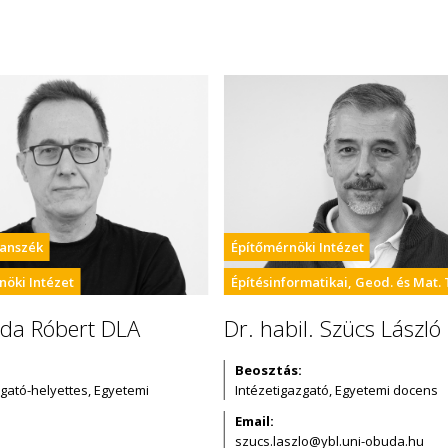
anszék
Építőmérnöki Intézet
nöki Intézet
Építésinformatikai, Geod. és Mat. 
oda Róbert DLA
Dr. habil. Szücs Lászl
Beosztás:
zgató-helyettes, Egyetemi
Intézetigazgató, Egyetemi docens
Email: