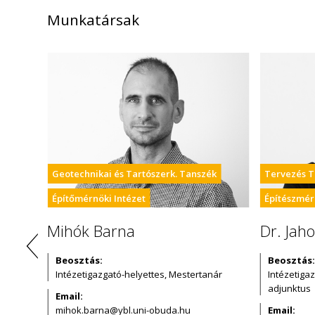
Munkatársak
k
Geotechnikai és Tartószerk. Tanszék
Tervezés T
zet
Építőmérnöki Intézet
Építészmér
Mihók Barna
Dr. Jah
Beosztás:
Beosztás:
rsegéd,
Intézetigazgató-helyettes, Mestertanár
Intézetiga
adjunktus
Email:
Email: