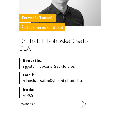
Tervezés Tanszék
Építészmérnöki Intézet
Dr. habil. Rohoska Csaba
DLA
Beosztás:
Egyetemi docens, Szakfelelős
Email:
Iroda:
A1408
Bővebben