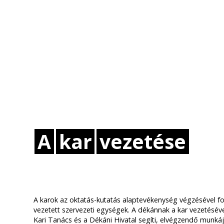
A
kar
vezetése
A karok az oktatás-kutatás alaptevékenység végzésével fo
vezetett szervezeti egységek. A dékánnak a kar vezetéséve
Kari Tanács és a Dékáni Hivatal segíti, elvégzendő munkájá