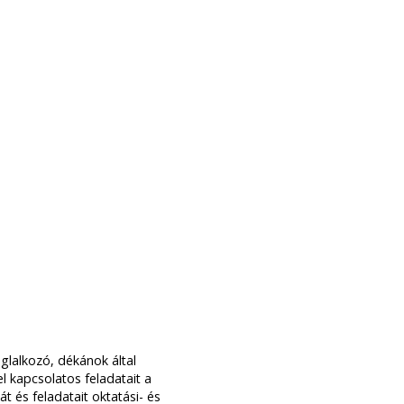
glalkozó, dékánok által
l kapcsolatos feladatait a
t és feladatait oktatási- és