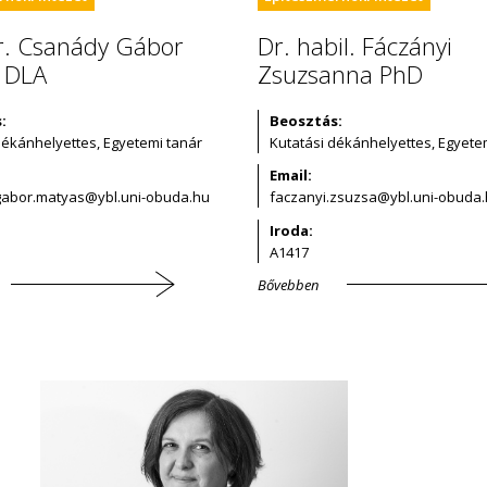
Dr. Csanády Gábor
Dr. habil. Fáczányi
 DLA
Zsuzsanna PhD
:
Beosztás:
dékánhelyettes, Egyetemi tanár
Kutatási dékánhelyettes, Egyet
Email:
Iroda:
A1417
Bővebben