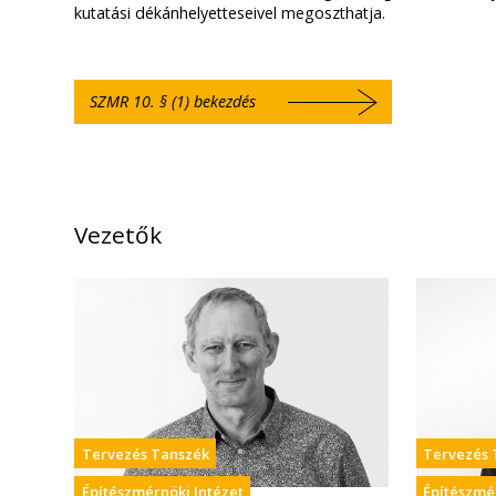
kutatási dékánhelyetteseivel megoszthatja.
SZMR 10. § (1) bekezdés
Vezetők
Tervezés Tanszék
Tervezés 
Építészmérnöki Intézet
Építészmé