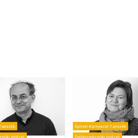
Tanszék
Épített Környezet Tanszék
rnöki Intézet
Építészmérnöki Intézet