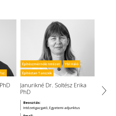
Építészmérnöki Intézet
Ybl Háló
Tsz.
Építéstan Tanszék
ó PhD
Janurikné Dr. Soltész Erika
PhD
Beosztás:
Intézetigazgató, Egyetemi adjunktus
Email: