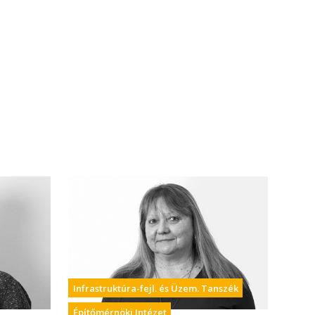
Infrastruktúra-fejl. és Üzem. Tanszék
Építőmérnöki Intézet