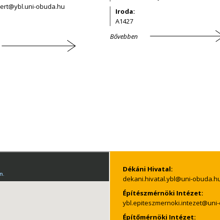
Iroda:
A1427
Bővebben
Dékáni Hivatal:
Építészmérnöki Intézet:
Építőmérnöki Intézet: