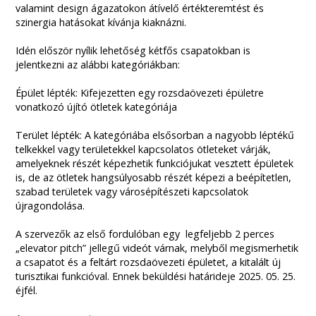
valamint design ágazatokon átívelő értékteremtést és
szinergia hatásokat kívánja kiaknázni.
Idén először nyílik lehetőség kétfős csapatokban is
jelentkezni az alábbi kategóriákban:
Épület lépték: Kifejezetten egy rozsdaövezeti épületre
vonatkozó újító ötletek kategóriája
Terület lépték: A kategóriába elsősorban a nagyobb léptékű
telkekkel vagy területekkel kapcsolatos ötleteket várják,
amelyeknek részét képezhetik funkciójukat vesztett épületek
is, de az ötletek hangsúlyosabb részét képezi a beépítetlen,
szabad területek vagy városépítészeti kapcsolatok
újragondolása.
A szervezők az első fordulóban egy legfeljebb 2 perces
„elevator pitch” jellegű videót várnak, melyből megismerhetik
a csapatot és a feltárt rozsdaövezeti épületet, a kitalált új
turisztikai funkcióval. Ennek beküldési határideje 2025. 05. 25.
éjfél.