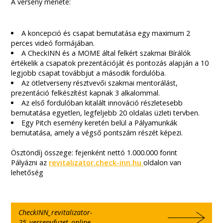
A verseny menete:
A koncepció és csapat bemutatása egy maximum 2
perces videó formájában.
A CheckINN és a MOME által felkért szakmai Bírálók
értékelik a csapatok prezentációját és pontozás alapján a 10
legjobb csapat továbbjut a második fordulóba.
Az ötletverseny résztvevői szakmai mentorálást,
prezentáció felkészítést kapnak 3 alkalommal.
Az első fordulóban kitalált innováció részletesebb
bemutatása egyetlen, legfeljebb 20 oldalas üzleti tervben.
Egy Pitch esemény keretén belül a Pályamunkák
bemutatása, amely a végső pontszám részét képezi.
Ösztöndíj összege: fejenként nettó 1.000.000 forint
Pályázni az
revitalizator.check-inn.hu
oldalon van
lehetőség
CheckINN_revitalizator-
25_versenyfuzet_online