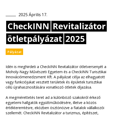
2025
Április
17
.
CheckINN
Revitalizátor
ötletpályázat
2025
Pályázat
Idén is meghirdeti a CheckINN Revitalizátor ötletversenyét a
Moholy-Nagy Művészeti Egyetem és a CheckINN Turisztikai
Innovációmenedzsment Kft. A pályázat célja az elhagyatott
vagy funkciójukat vesztett területek és épületek turisztikai
célú újrahasznosítására vonatkozó ötletek díjazása.
A megmérettetés teret ad a különböző szakokról érkező
egyetemi hallgatók együttműködésére, illetve a közös
értékteremtésre, eközben ösztönözve a fiatalok vállalkozói
szellemét. CheckINN Revitalizátor a turizmus, építészet,