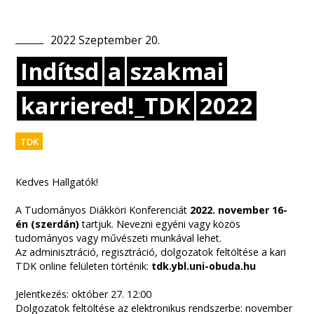
2022
Szeptember
20
.
Indítsd
a
szakmai
karriered!_TDK
2022
TDK
Kedves Hallgatók!
A Tudományos Diákköri Konferenciát
2022. november 16-
én (szerdán)
tartjuk. Nevezni egyéni vagy közös
tudományos vagy művészeti munkával lehet.
Az adminisztráció, regisztráció, dolgozatok feltöltése a kari
TDK online felületen történik:
tdk.ybl.uni-obuda.hu
Jelentkezés: október 27. 12:00
Dolgozatok feltöltése az elektronikus rendszerbe: november