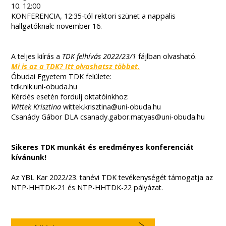
10. 12:00
KONFERENCIA, 12:35-tól rektori szünet a nappalis
hallgatóknak: november 16.
A teljes kiírás a
TDK felhívás 2022/23/1
fájlban olvasható.
Mi is az a TDK? Itt olvashatsz többet.
Óbudai Egyetem TDK felülete:
tdk.nik.uni-obuda.hu
Kérdés esetén fordulj oktatóinkhoz:
Wittek Krisztina
wittek.krisztina@uni-obuda.hu
Csanády Gábor DLA csanady.gabor.matyas@uni-obuda.hu
Sikeres TDK munkát és eredményes konferenciát
kívánunk!
Az YBL Kar 2022/23. tanévi TDK tevékenységét támogatja az
NTP-HHTDK-21 és NTP-HHTDK-22 pályázat.