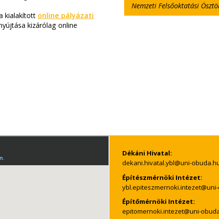
Nemzeti Felsőoktatási Ösztö
a kialakított
online pályázati
nyújtása kizárólag online
Dékáni Hivatal:
Építészmérnöki Intézet:
Építőmérnöki Intézet: