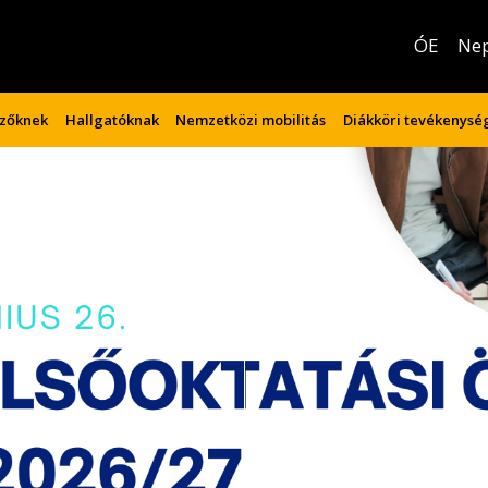
ÓE
Ne
izőknek
Hallgatóknak
Nemzetközi mobilitás
Diákköri tevékenysé