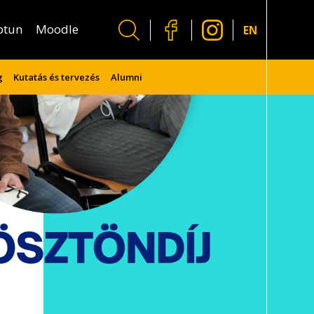
ptun
Moodle
EN
g
Kutatás és tervezés
Alumni