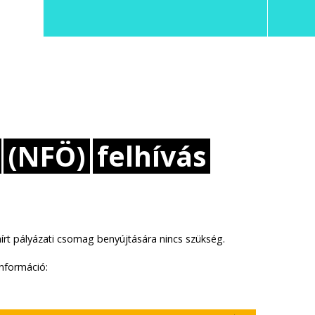
(NFÖ)
felhívás
áírt pályázati csomag benyújtására nincs szükség.
információ: