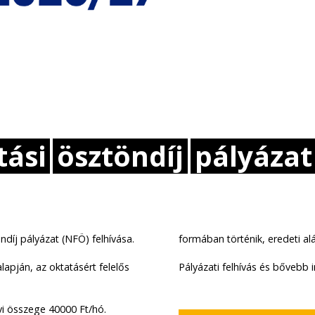
tási
ösztöndíj
pályázat
ndíj pályázat (NFÖ) felhívása.
formában történik, eredeti al
lapján, az oktatásért felelős
Pályázati felhívás és bővebb 
vi összege 40000 Ft/hó.