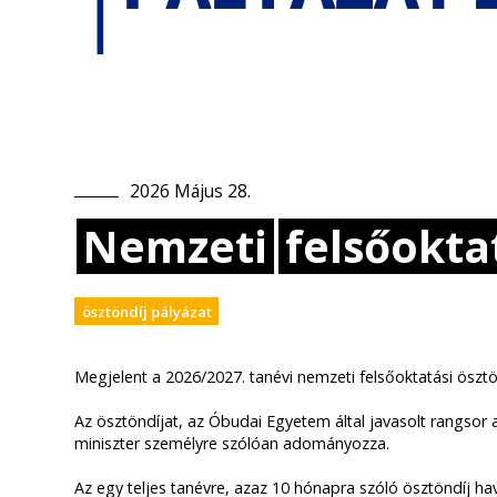
2026
Május
28
.
Nemzeti
felsőokta
ösztöndíj pályázat
Megjelent a 2026/2027. tanévi nemzeti felsőoktatási ösztö
Az ösztöndíjat, az Óbudai Egyetem által javasolt rangsor a
miniszter személyre szólóan adományozza.
Az egy teljes tanévre, azaz 10 hónapra szóló ösztöndíj ha