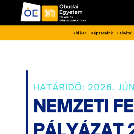
Ybl kar
Képzéseink
Felvétel