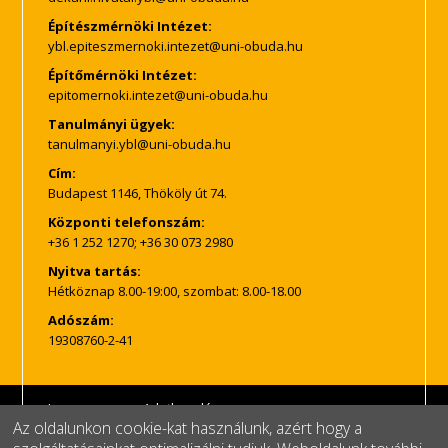
Építészmérnöki Intézet:
Építőmérnöki Intézet:
Tanulmányi ügyek:
Cím:
Budapest 1146, Thököly út 74.
Központi telefonszám:
+36 1 252 1270; +36 30 073 2980
Nyitva tartás:
Hétköznap 8.00-19:00, szombat: 8.00-18.00
Adószám:
19308760-2-41
Impresszum
Adatkezelés
Az oldalunkon cookie-kat használunk, azért hogy a
© Copyright, minden jog fenntartva