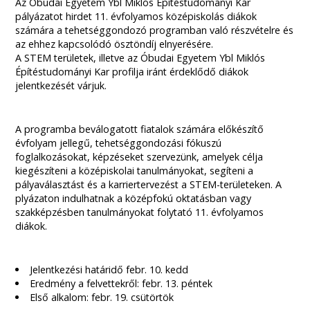
Az Óbudai Egyetem Ybl Miklós Építéstudományi Kar
pályázatot hirdet 11. évfolyamos középiskolás diákok
számára a tehetséggondozó programban való részvételre és
az ehhez kapcsolódó ösztöndíj elnyerésére.
A STEM területek, illetve az Óbudai Egyetem Ybl Miklós
Építéstudományi Kar profilja iránt érdeklődő diákok
jelentkezését várjuk.
A programba beválogatott fiatalok számára előkészítő
évfolyam jellegű, tehetséggondozási fókuszú
foglalkozásokat, képzéseket szervezünk, amelyek célja
kiegészíteni a középiskolai tanulmányokat, segíteni a
pályaválasztást és a karriertervezést a STEM-területeken. A
plyázaton indulhatnak a középfokú oktatásban vagy
szakképzésben tanulmányokat folytató 11. évfolyamos
diákok.
Jelentkezési határidő febr. 10. kedd
Eredmény a felvettekről: febr. 13. péntek
Első alkalom: febr. 19. csütörtök