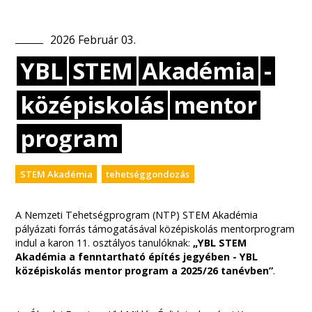
2026
Február
03
.
YBL
STEM
Akadémia
-
középiskolás
mentor
program
STEM Akadémia
tehetséggondozás
A Nemzeti Tehetségprogram (NTP) STEM Akadémia
pályázati forrás támogatásával középiskolás mentorprogram
indul a karon 11. osztályos tanulóknak:
„YBL STEM
Akadémia a fenntartható építés jegyében - YBL
középiskolás mentor program a 2025/26 tanévben”
.