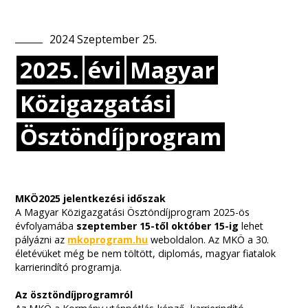
2024
Szeptember
25
.
2025.
évi
Magyar
Közigazgatási
Ösztöndíjprogram
MKÖ2025 jelentkezési időszak
A Magyar Közigazgatási Ösztöndíjprogram 2025-ös
évfolyamába
szeptember 15-től október 15-ig
lehet
pályázni az
mkoprogram.hu
weboldalon. Az MKÖ a 30.
életévüket még be nem töltött, diplomás, magyar fiatalok
karrierindító programja.
Az ösztöndíjprogramról