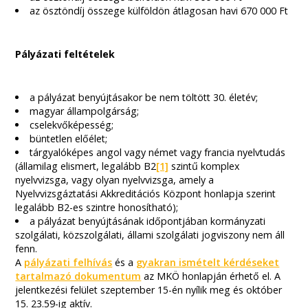
az ösztöndíj összege külföldön átlagosan havi 670 000 Ft
Pályázati feltételek
a pályázat benyújtásakor be nem töltött 30. életév;
magyar állampolgárság;
cselekvőképesség;
büntetlen előélet;
tárgyalóképes angol vagy német vagy francia nyelvtudás
(államilag elismert, legalább B2
[1]
szintű komplex
nyelvvizsga, vagy olyan nyelvvizsga, amely a
Nyelvvizsgáztatási Akkreditációs Központ honlapja szerint
legalább B2-es szintre honosítható);
a pályázat benyújtásának időpontjában kormányzati
szolgálati, közszolgálati, állami szolgálati jogviszony nem áll
fenn.
A
pályázati felhívás
és a
gyakran ismételt kérdéseket
tartalmazó dokumentum
az MKÖ honlapján érhető el. A
jelentkezési felület szeptember 15-én nyílik meg és október
15. 23.59-ig aktív.