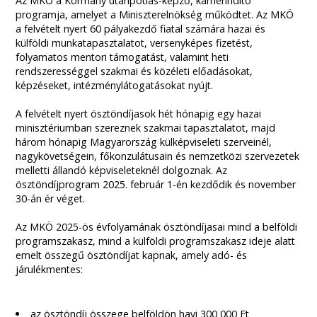
Az MKÖ a Kormány utánpótlás-képző, karrierindító
programja, amelyet a Miniszterelnökség működtet. Az MKÖ
a felvételt nyert 60 pályakezdő fiatal számára hazai és
külföldi munkatapasztalatot, versenyképes fizetést,
folyamatos mentori támogatást, valamint heti
rendszerességgel szakmai és közéleti előadásokat,
képzéseket, intézménylátogatásokat nyújt.
A felvételt nyert ösztöndíjasok hét hónapig egy hazai
minisztériumban szereznek szakmai tapasztalatot, majd
három hónapig Magyarország külképviseleti szerveinél,
nagykövetségein, főkonzulátusain és nemzetközi szervezetek
melletti állandó képviseleteknél dolgoznak. Az
ösztöndíjprogram 2025. február 1-én kezdődik és november
30-án ér véget.
Az MKÖ 2025-ös évfolyamának ösztöndíjasai mind a belföldi
programszakasz, mind a külföldi programszakasz ideje alatt
emelt összegű ösztöndíjat kapnak, amely adó- és
járulékmentes:
az ösztöndíj összege belföldön havi 300 000 Ft