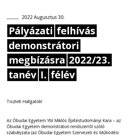
2022
Augusztus
30
.
Pályázati
felhívás
demonstrátori
megbízásra
2022/23.
tanév
I.
félév
Tisztelt Hallgatók!
Az Óbudai Egyetem Ybl Miklós Építéstudományi Kara – az
Óbudai Egyetem demonstrátori rendszerről szóló
szabályzata (az Óbudai Egyetem Szervezeti és Működési