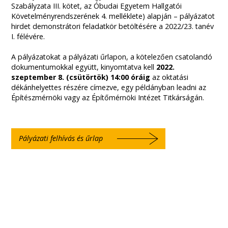
Szabályzata III. kötet, az Óbudai Egyetem Hallgatói
Követelményrendszerének 4. melléklete) alapján – pályázatot
hirdet demonstrátori feladatkör betöltésére a 2022/23. tanév
I. félévére.
A pályázatokat a pályázati űrlapon, a kötelezően csatolandó
dokumentumokkal együtt, kinyomtatva kell
2022.
szeptember 8. (csütörtök) 14:00 óráig
az oktatási
dékánhelyettes részére címezve, egy példányban leadni az
Építészmérnöki vagy az Építőmérnöki Intézet Titkárságán.
Pályázati felhívás és űrlap