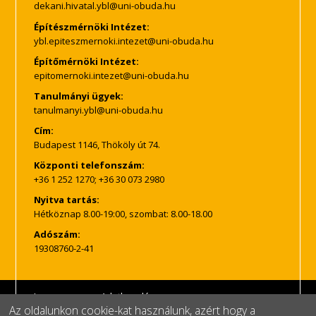
Építészmérnöki Intézet:
Építőmérnöki Intézet:
Tanulmányi ügyek:
Cím:
Budapest 1146, Thököly út 74.
Központi telefonszám:
+36 1 252 1270; +36 30 073 2980
Nyitva tartás:
Hétköznap 8.00-19:00, szombat: 8.00-18.00
Adószám:
19308760-2-41
Impresszum
Adatkezelés
Az oldalunkon cookie-kat használunk, azért hogy a