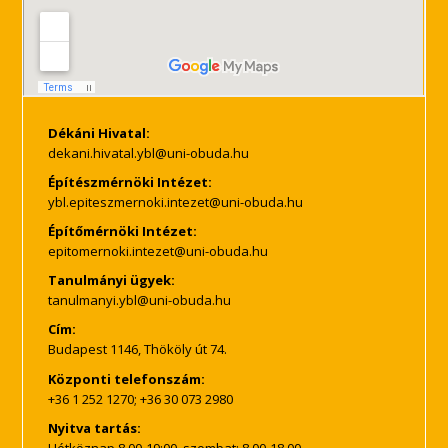
Dékáni Hivatal:
Építészmérnöki Intézet:
Építőmérnöki Intézet:
Tanulmányi ügyek:
Cím:
Budapest 1146, Thököly út 74.
Központi telefonszám:
+36 1 252 1270; +36 30 073 2980
Nyitva tartás:
Hétköznap 8.00-19:00, szombat: 8.00-18.00