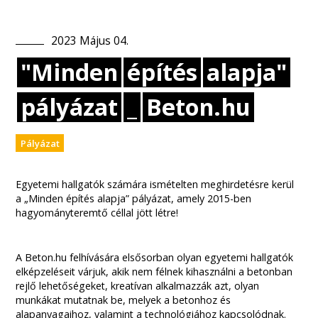
2023
Május
04
.
"Minden
építés
alapja"
pályázat
_
Beton.hu
Pályázat
Egyetemi hallgatók számára ismételten meghirdetésre kerül
a „Minden építés alapja” pályázat, amely 2015-ben
hagyományteremtő céllal jött létre!
A Beton.hu felhívására elsősorban olyan egyetemi hallgatók
elképzeléseit várjuk, akik nem félnek kihasználni a betonban
rejlő lehetőségeket, kreatívan alkalmazzák azt, olyan
munkákat mutatnak be, melyek a betonhoz és
alapanyagaihoz, valamint a technológiához kapcsolódnak.