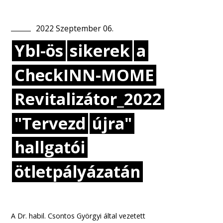
2022
Szeptember
06
.
Ybl-ös
sikerek
a
CheckINN-MOME
Revitalizátor_2022
"Tervezd
újra"
hallgatói
ötletpályázatán
A Dr. habil. Csontos Györgyi által vezetett