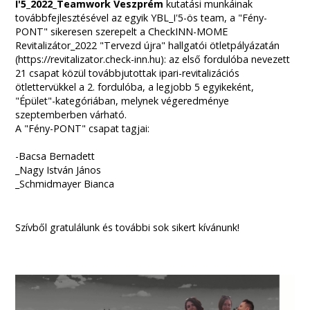
I'5_2022_Teamwork Veszprém
kutatási munkáinak
továbbfejlesztésével az egyik YBL_I'5-ös team, a "Fény-
PONT" sikeresen szerepelt a CheckINN-MOME
Revitalizátor_2022 "Tervezd újra" hallgatói ötletpályázatán
(https://revitalizator.check-inn.hu): az első fordulóba nevezett
21 csapat közül továbbjutottak ipari-revitalizációs
ötlettervükkel a 2. fordulóba, a legjobb 5 egyikeként,
"Épület"-kategóriában, melynek végeredménye
szeptemberben várható.
A "Fény-PONT" csapat tagjai:
-Bacsa Bernadett
_Nagy István János
_Schmidmayer Bianca
Szívből gratulálunk és további sok sikert kívánunk!