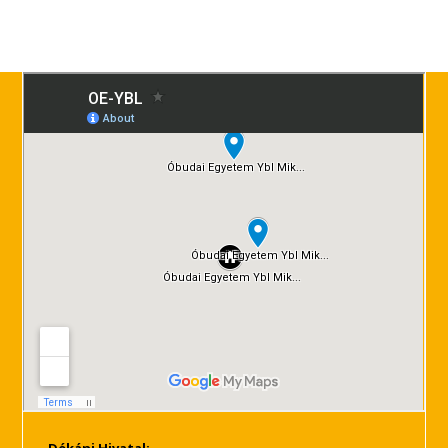
Dékáni Hivatal: