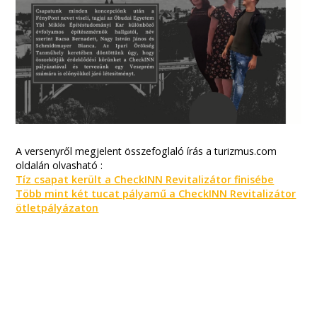
A versenyről megjelent összefoglaló írás a turizmus.com
oldalán olvasható :
Tíz csapat került a CheckINN Revitalizátor finisébe
Több mint két tucat pályamű a CheckINN Revitalizátor
ötletpályázaton