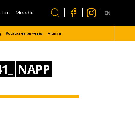
ptun
Moodle
EN
g
Kutatás és tervezés
Alumni
1_
NAPP