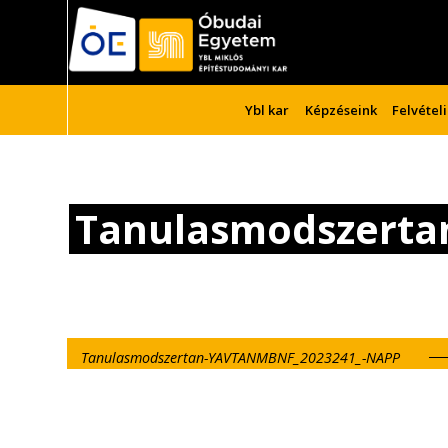
Ybl kar
Képzéseink
Felvétel
Tanulasmodszerta
Tanulasmodszertan-YAVTANMBNF_2023241_-NAPP