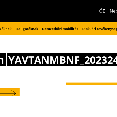
ÓE
Ne
izőknek
Hallgatóknak
Nemzetközi mobilitás
Diákköri tevékenysé
n
YAVTANMBNF_202324