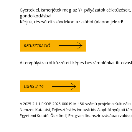
Gyertek el, ismerjétek meg az Y+ pályázatok célkitűzéseit
gondolkodásba!
Kérjük, részvételi szándékod az alábbi űrlapon jelezd!
REGISZTRÁCIÓ
A tervpályázatról közzétett képes beszámolónkat itt olvas
EXHIS 3.14
A 2025-2.1.1-EKÖP-2025-00019-M-150 számú projekt a Kulturális
Nemzeti Kutatási, Fejlesztési és Innovációs Alapból nyújtott t
Egyetemi Kutatói Ösztöndíj Program finanszírozásában valósu