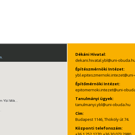
Dékáni Hivatal:
Építészmérnöki Intézet:
Építőmérnöki Intézet:
Tanulmányi ügyek:
Cím:
Budapest 1146, Thököly út 74.
Központi telefonszám:
+36 1 252 1270; +36 30 073 2980