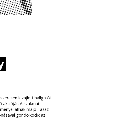
y
keresen lezajlott hallgatói
ő akcióját. A szakmai
ményei állnak majd - azaz
onásával gondolkodik az