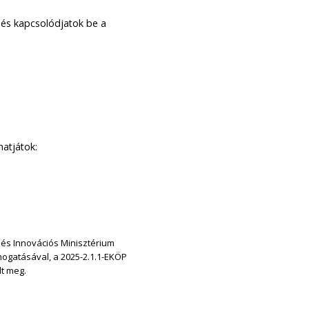
, és kapcsolódjatok be a
hatjátok:
 és Innovációs Minisztérium
ámogatásával, a 2025-2.1.1-EKÖP
lt meg.