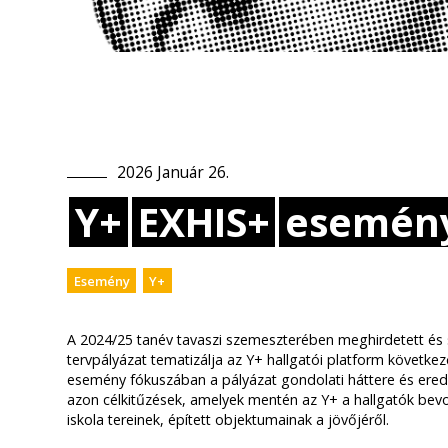
2026
Január
26
.
Y+
EXHIS+
esemén
Esemény
Y+
A 2024/25 tanév tavaszi szemeszterében meghirdetett és si
tervpályázat tematizálja az Y+ hallgatói platform következ
esemény fókuszában a pályázat gondolati háttere és ered
azon célkitűzések, amelyek mentén az Y+ a hallgatók bev
iskola tereinek, épített objektumainak a jövőjéről.