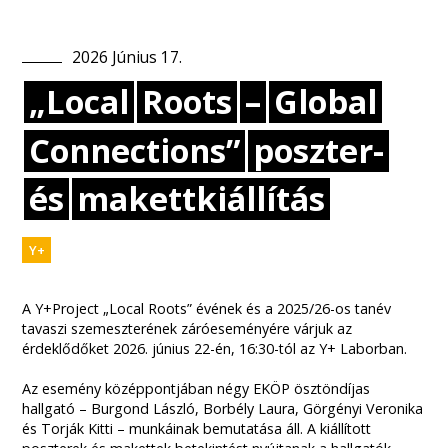
2026
Június
17
.
„Local
Roots
–
Global
Connections”
poszter-
és
makettkiállítás
Y+
A Y+Project „Local Roots” évének és a 2025/26-os tanév
tavaszi szemeszterének záróeseményére várjuk az
érdeklődőket 2026. június 22-én, 16:30-tól az Y+ Laborban.
Az esemény középpontjában négy EKÖP ösztöndíjas
hallgató – Burgond László, Borbély Laura, Görgényi Veronika
és Torják Kitti – munkáinak bemutatása áll. A kiállított