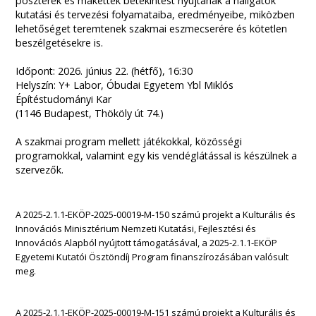
poszterek és makettek betekintést nyújtanak a hallgatók
kutatási és tervezési folyamataiba, eredményeibe, miközben
lehetőséget teremtenek szakmai eszmecserére és kötetlen
beszélgetésekre is.
Időpont: 2026. június 22. (hétfő), 16:30
Helyszín: Y+ Labor, Óbudai Egyetem Ybl Miklós
Építéstudományi Kar
(1146 Budapest, Thököly út 74.)
A szakmai program mellett játékokkal, közösségi
programokkal, valamint egy kis vendéglátással is készülnek a
szervezők.
A 2025-2.1.1-EKÖP-2025-00019-M-150 számú projekt a Kulturális és
Innovációs Minisztérium Nemzeti Kutatási, Fejlesztési és
Innovációs Alapból nyújtott támogatásával, a 2025-2.1.1-EKÖP
Egyetemi Kutatói Ösztöndíj Program finanszírozásában valósult
meg.
A 2025-2.1.1-EKÖP-2025-00019-M-151 számú projekt a Kulturális és