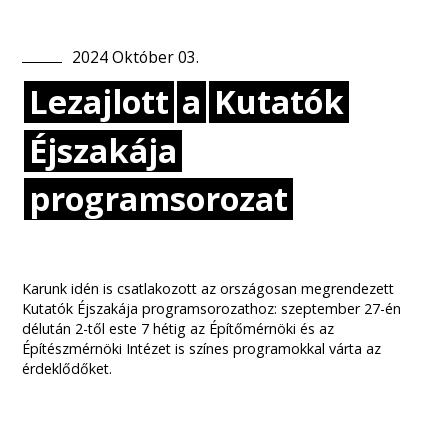
2024
Október
03
.
Lezajlott
a
Kutatók
Éjszakája
programsorozat
Karunk idén is csatlakozott az országosan megrendezett
Kutatók Éjszakája programsorozathoz: szeptember 27-én
délután 2-től este 7 hétig az Építőmérnöki és az
Építészmérnöki Intézet is színes programokkal várta az
érdeklődőket.