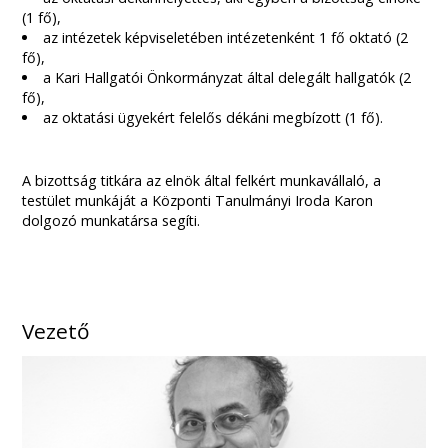
(1 fő),
az intézetek képviseletében intézetenként 1 fő oktató (2
fő),
a Kari Hallgatói Önkormányzat által delegált hallgatók (2
fő),
az oktatási ügyekért felelős dékáni megbízott (1 fő).
A bizottság titkára az elnök által felkért munkavállaló, a
testület munkáját a Központi Tanulmányi Iroda Karon
dolgozó munkatársa segíti.
Vezető