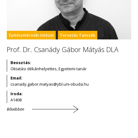
Építészmérnöki Intézet
Tervezés Tanszék
Prof. Dr. Csanády Gábor Mátyás DLA
Beosztás:
Oktatási dékánhelyettes, Egyetemi tanár
Email:
Iroda:
A1408
Bővebben