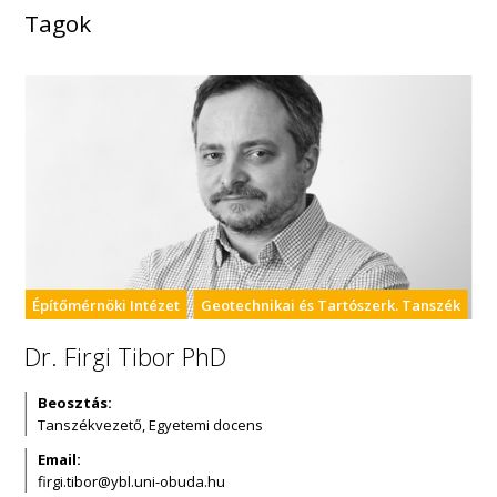
Tagok
Építőmérnöki Intézet
Geotechnikai és Tartószerk. Tanszék
Dr. Firgi Tibor PhD
Beosztás:
Tanszékvezető, Egyetemi docens
Email: