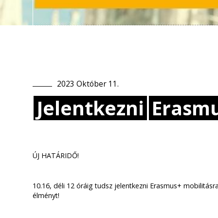
2023
Október
11
.
Jelentkezni
Erasm
ÚJ HATÁRIDŐ!
10.16, déli 12 óráig tudsz jelentkezni Erasmus+ mobilitásra
élményt!