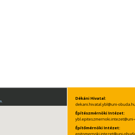
Dékáni Hivatal:
Építészmérnöki Intézet:
Építőmérnöki Intézet: