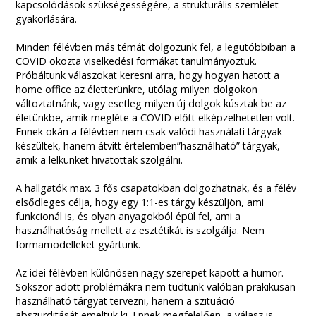
kapcsolódások szükségességére, a strukturális szemlélet
gyakorlására.
Minden félévben más témát dolgozunk fel, a legutóbbiban a
COVID okozta viselkedési formákat tanulmányoztuk.
Próbáltunk válaszokat keresni arra, hogy hogyan hatott a
home office az életterünkre, utólag milyen dolgokon
változtatnánk, vagy esetleg milyen új dolgok kúsztak be az
életünkbe, amik megléte a COVID előtt elképzelhetetlen volt.
Ennek okán a félévben nem csak valódi használati tárgyak
készültek, hanem átvitt értelemben”használható” tárgyak,
amik a lelkünket hivatottak szolgálni.
A hallgatók max. 3 fős csapatokban dolgozhatnak, és a félév
elsődleges célja, hogy egy 1:1-es tárgy készüljön, ami
funkcionál is, és olyan anyagokból épül fel, ami a
használhatóság mellett az esztétikát is szolgálja. Nem
formamodelleket gyártunk.
Az idei félévben különösen nagy szerepet kapott a humor.
Sokszor adott problémákra nem tudtunk valóban prakikusan
használható tárgyat tervezni, hanem a szituáció
abszurditását emeltük ki. Ennek megfelelően, a válasz is