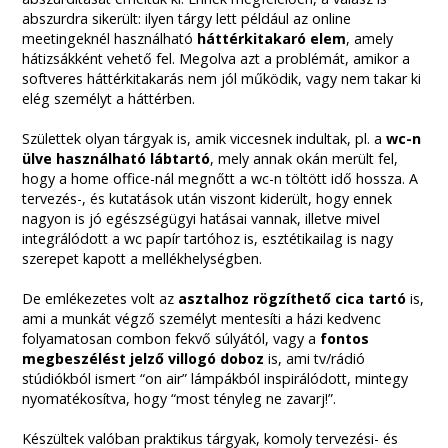
abszurdra sikerült: ilyen tárgy lett például az online
meetingeknél használható
háttérkitakaró elem
, amely
hátizsákként vehető fel. Megolva azt a problémát, amikor a
softveres háttérkitakarás nem jól működik, vagy nem takar ki
elég személyt a háttérben.
Születtek olyan tárgyak is, amik viccesnek indultak, pl. a
wc-n
ülve használható lábtartó
, mely annak okán merült fel,
hogy a home office-nál megnőtt a wc-n töltött idő hossza. A
tervezés-, és kutatások után viszont kiderült, hogy ennek
nagyon is jó egészségügyi hatásai vannak, illetve mivel
integrálódott a wc papír tartóhoz is, esztétikailag is nagy
szerepet kapott a mellékhelységben.
De emlékezetes volt az
asztalhoz rögzíthető cica tartó
is,
ami a munkát végző személyt mentesíti a házi kedvenc
folyamatosan combon fekvő súlyától, vagy a
fontos
megbeszélést jelző villogó doboz
is, ami tv/rádió
stúdiókból ismert “on air” lámpákból inspirálódott, mintegy
nyomatékosítva, hogy “most tényleg ne zavarj!”.
Készültek valóban praktikus tárgyak, komoly tervezési- és