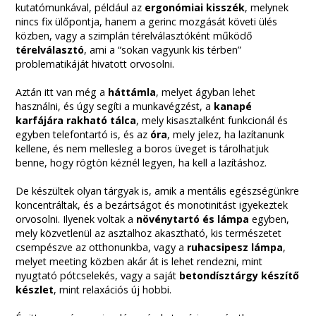
kutatómunkával, például az
ergonómiai kisszék
, melynek
nincs fix ülőpontja, hanem a gerinc mozgását követi ülés
közben, vagy a szimplán térelválasztóként működő
térelválasztó
, ami a “sokan vagyunk kis térben”
problematikáját hivatott orvosolni.
Aztán itt van még a
háttámla
, melyet ágyban lehet
használni, és úgy segíti a munkavégzést, a
kanapé
karfájára rakható tálca
, mely kisasztalként funkcionál és
egyben telefontartó is, és az
óra
, mely jelez, ha lazítanunk
kellene, és nem mellesleg a boros üveget is tárolhatjuk
benne, hogy rögtön kéznél legyen, ha kell a lazításhoz.
De készültek olyan tárgyak is, amik a mentális egészségünkre
koncentráltak, és a bezártságot és monotinitást igyekeztek
orvosolni. Ilyenek voltak a
növénytartó és lámpa
egyben,
mely közvetlenül az asztalhoz akasztható, kis természetet
csempészve az otthonunkba, vagy a
ruhacsipesz lámpa
,
melyet meeting közben akár át is lehet rendezni, mint
nyugtató pótcselekés, vagy a saját
betondísztárgy készítő
készlet
, mint relaxációs új hobbi.