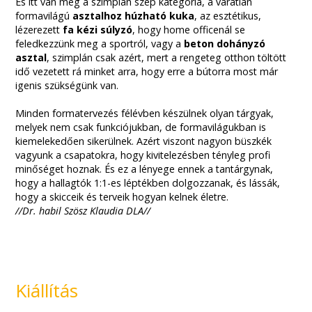
És itt van még a szimplán szép kategória, a váratlan
formavilágú
asztalhoz húzható kuka
, az esztétikus,
lézerezett
fa kézi súlyzó
, hogy home officenál se
feledkezzünk meg a sportról, vagy a
beton dohányzó
asztal
, szimplán csak azért, mert a rengeteg otthon töltött
idő vezetett rá minket arra, hogy erre a bútorra most már
igenis szükségünk van.
Minden formatervezés félévben készülnek olyan tárgyak,
melyek nem csak funkciójukban, de formavilágukban is
kiemelekedően sikerülnek. Azért viszont nagyon büszkék
vagyunk a csapatokra, hogy kivitelezésben tényleg profi
minőséget hoznak. És ez a lényege ennek a tantárgynak,
hogy a hallagtók 1:1-es léptékben dolgozzanak, és lássák,
hogy a skicceik és terveik hogyan kelnek életre.
//Dr. habil Szösz Klaudia DLA//
Kiállítás