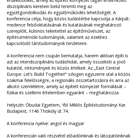
érdeklődőket, amely az épített környezet tágan értelmezett
diszciplináris keretein belül teremti meg az
együttgondolkodás és együttműködés lehetőségét. A
konferencia célja, hogy közös tudástérbe kapcsolja a Kárpát-
medence felsőoktatásának és kutatásának meghatározó
szereplőit, különös tekintettel az építőművészet, az
építészmérnöki tudományok, valamint az ezekhez
kapcsolódó társtudományok területeire.
A konferencia nem csupán bemutatja, hanem aktívan építi is
azt az interdiszciplináris tudáshidat, amely összeköti a jövő
kutatóit, intézményeit és közös értékeit. Az „East Central
Europe: Let’s Build Together!” szlogen egyszerre utal a közös
szakmai felelősségre, a regionális összetartozásra és arra az
alkotó szemléletre, amely az épített környezet formálását –
fizikai és szellemi értelemben egyaránt – meghatározza.
Helyszín: Óbudai Egyetem, Ybl Miklós Építéstudományi Kar.
Budapest, 1146 Thököly út 74.
A konferencia nyelve: angol és magyar
A konferencián való részvétel előadóinknak és látogatóinknak