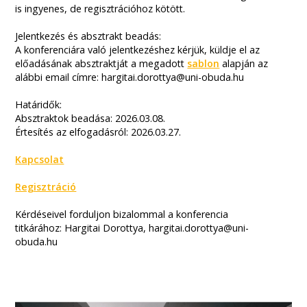
is ingyenes, de regisztrációhoz kötött.
Jelentkezés és absztrakt beadás:
A konferenciára való jelentkezéshez kérjük, küldje el az
előadásának absztraktját a megadott
sablon
alapján az
alábbi email címre: hargitai.dorottya@uni-obuda.hu
Határidők:
Absztraktok beadása: 2026.03.08.
Értesítés az elfogadásról: 2026.03.27.
Kapcsolat
Regisztráció
Kérdéseivel forduljon bizalommal a konferencia
titkárához: Hargitai Dorottya, hargitai.dorottya@uni-
obuda.hu