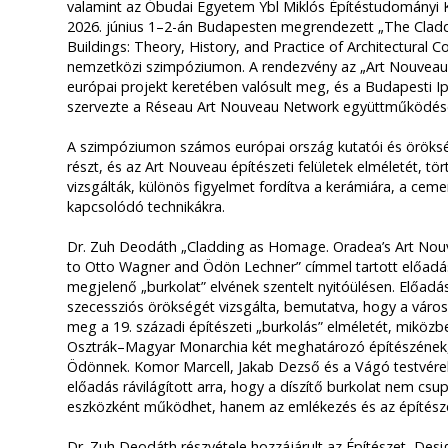
valamint az Óbudai Egyetem Ybl Miklós Építéstudományi K
2026. június 1–2-án Budapesten megrendezett „The Clad
Buildings: Theory, History, and Practice of Architectural C
nemzetközi szimpóziumon. A rendezvény az „Art Nouveau
európai projekt keretében valósult meg, és a Budapesti
szervezte a Réseau Art Nouveau Network együttműködésé
A szimpóziumon számos európai ország kutatói és öröksé
részt, és az Art Nouveau építészeti felületek elméletét, tör
vizsgálták, különös figyelmet fordítva a kerámiára, a ceme
kapcsolódó technikákra.
Dr. Zuh Deodáth „Cladding as Homage. Oradea’s Art Nouv
to Otto Wagner and Ödön Lechner” címmel tartott előadás
megjelenő „burkolat” elvének szentelt nyitóülésen. Előad
szecessziós örökségét vizsgálta, bemutatva, hogy a város 
meg a 19. századi építészeti „burkolás” elméletét, miközbe
Osztrák–Magyar Monarchia két meghatározó építészének
Ödönnek. Komor Marcell, Jakab Dezső és a Vágó testvére
előadás rávilágított arra, hogy a díszítő burkolat nem cs
eszközként működhet, hanem az emlékezés és az építészeti 
Dr. Zuh Deodáth részvétele hozzájárult az Építészet, Des