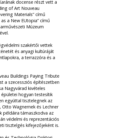
arának docense részt vett a
ding of Art Nouveau
overing Materials” című
 as a New EUtopia” című
 Iparművészeti Múzeum
vel.
gvédelmi szakértői vettek
ténetét és anyagi kultúráját
ntlapokra, a terrazzóra és a
eau Buildings Paying Tribute
t a szecessziós építészetben
ása Nagyvárad kivételes
épületei hogyan testesítik
n egyúttal tisztelegnek az
, Otto Wagnernek és Lechner
k példáira támaszkodva az
upán védelmi és reprezentációs
tisztelgés kifejezőjeként is.
ign és Technológia Doktori