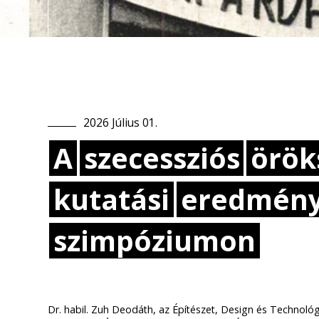
2026
Július
01
.
A
szecessziós
örök
kutatási
eredmény
szimpóziumon
Dr. habil. Zuh Deodáth, az Építészet, Design és Technológi