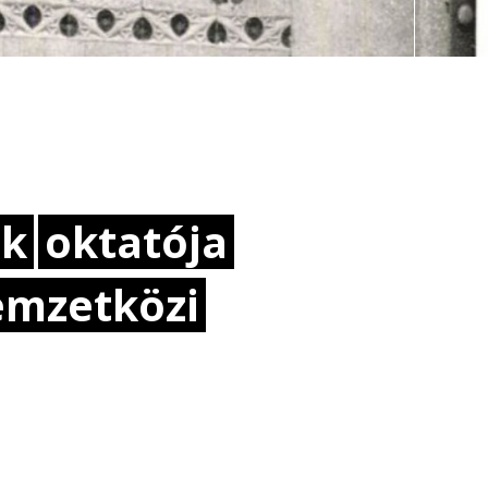
nk
oktatója
emzetközi