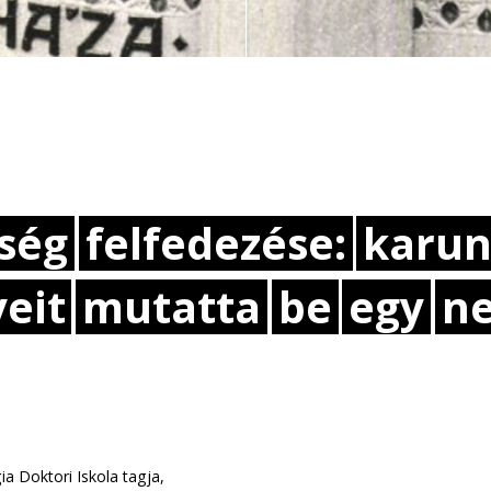
ség
felfedezése:
karu
eit
mutatta
be
egy
n
a Doktori Iskola tagja,