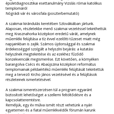
épületdiagnosztikai esettanulmány Vizslás római katolikus
templomáról
Nógrádi vár és városfala (poszterbemutató)
A szakmai kirándulás keretében Szlovákiában jártunk.
Alaposan, részletekbe menő szakmai vezetéssel tekinthettük
meg Krasznahorka középkori eredetű várát, amelynek
műemléki felújítása a tíz évvel ezelőtti tűzeset miatt még
napjainkban is zajlik. Számos újdonsággal és szakmai
érdekességgel szolgált a helyszíni bejárás: a kutatási
helyszínek megtekintése és az ezekhez fűződő
konzekvenciák megismerése. Ezt követően, a környéken
barangolva Csécs és Abaújszina középkori református
templomainak példaértékű műemléki felújítását tekintettük
meg a tervező Krcho János vezetésével és a felújítások
részleteinek ismertetésével.
A szakmai ismeretszerzésen túl a program egyaránt
biztosított lehetőséget a szellemi feltöltődésre és a
kapcsolatteremtésre.
Reméljük, egy év múlva ismét részt vehetünk a nyári
egyetemen és a fiatal műemlékvédők fórumán karunk