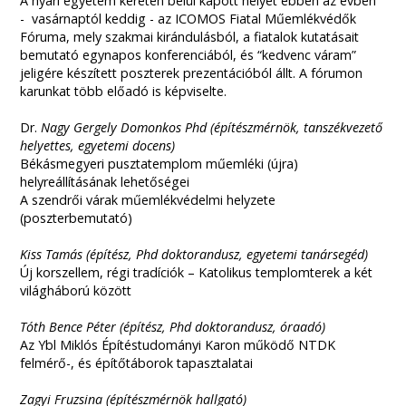
A nyári egyetem keretén belül kapott helyet ebben az évben
- vasárnaptól keddig - az ICOMOS
Fiatal Műemlékvédők
Fóruma, mely szakmai kirándulásból, a fiatalok kutatásait
bemutató egynapos konferenciából, és “kedvenc váram”
jeligére készített poszterek prezentációból állt. A fórumon
karunkat több előadó is képviselte.
Dr.
Nagy Gergely Domonkos Phd (építészmérnök, tanszékvezető
helyettes, egyetemi docens)
Békásmegyeri pusztatemplom műemléki (újra)
helyreállításának lehetőségei
A szendrői várak műemlékvédelmi helyzete
(poszterbemutató)
Kiss Tamás (építész, Phd doktorandusz, egyetemi tanársegéd)
Új korszellem, régi tradíciók – Katolikus templomterek a két
világháború között
Tóth Bence Péter (építész, Phd doktorandusz, óraadó)
Az Ybl Miklós Építéstudományi Karon működő NTDK
felmérő-, és építőtáborok tapasztalatai
Zagyi Fruzsina (építészmérnök hallgató)