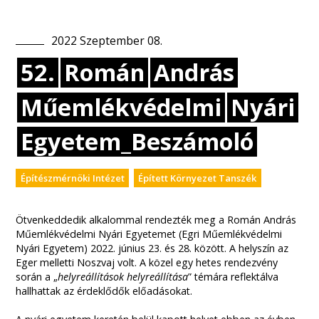
2022
Szeptember
08
.
52.
Román
András
Műemlékvédelmi
Nyári
Egyetem_Beszámoló
Építészmérnöki Intézet
Épített Környezet Tanszék
Ötvenkeddedik alkalommal rendezték meg a Román András
Műemlékvédelmi Nyári Egyetemet (Egri Műemlékvédelmi
Nyári Egyetem) 2022. június 23. és 28. között. A helyszín az
Eger melletti Noszvaj volt. A közel egy hetes rendezvény
során a „
helyreállítások helyreállítása
” témára reflektálva
hallhattak az érdeklődők előadásokat.