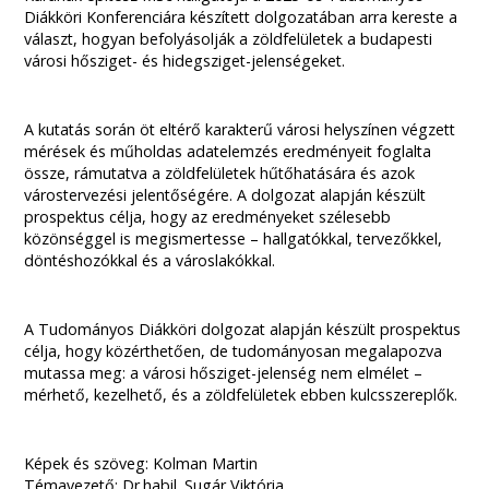
Diákköri Konferenciára készített dolgozatában arra kereste a
választ, hogyan befolyásolják a zöldfelületek a budapesti
városi hősziget- és hidegsziget-jelenségeket.
A kutatás során öt eltérő karakterű városi helyszínen végzett
mérések és műholdas adatelemzés eredményeit foglalta
össze, rámutatva a zöldfelületek hűtőhatására és azok
várostervezési jelentőségére. A dolgozat alapján készült
prospektus célja, hogy az eredményeket szélesebb
közönséggel is megismertesse – hallgatókkal, tervezőkkel,
döntéshozókkal és a városlakókkal.
A Tudományos Diákköri dolgozat alapján készült prospektus
célja, hogy közérthetően, de tudományosan megalapozva
mutassa meg: a városi hősziget-jelenség nem elmélet –
mérhető, kezelhető, és a zöldfelületek ebben kulcsszereplők.
Képek és szöveg: Kolman Martin
Témavezető: Dr.habil. Sugár Viktória