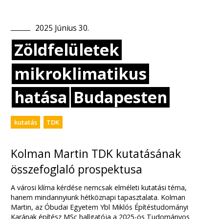
2025
Június
30
.
Zöldfelületek
mikroklimatikus
hatása
Budapesten
kutatás
TDK
Kolman Martin TDK kutatásának
összefoglaló prospektusa
A városi klíma kérdése nemcsak elméleti kutatási téma,
hanem mindannyiunk hétköznapi tapasztalata. Kolman
Martin, az Óbudai Egyetem Ybl Miklós Építéstudományi
Karának építész MSc hallgatója a 2025-ös Tudományos