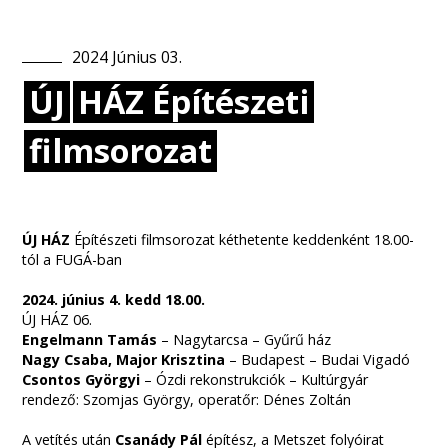
2024
Június
03
.
ÚJ
HÁZ Építészeti
filmsorozat
ÚJ HÁZ
Építészeti filmsorozat kéthetente keddenként 18.00-
tól a FUGÁ-ban
2024. június 4. kedd 18.00.
ÚJ HÁZ 06.
Engelmann Tamás
– Nagytarcsa – Gyűrű ház
Nagy Csaba, Major Krisztina
– Budapest – Budai Vigadó
Csontos Györgyi
– Ózdi rekonstrukciók – Kultúrgyár
rendező: Szomjas György, operatőr: Dénes Zoltán
A vetítés után
Csanády Pál
építész, a Metszet folyóirat