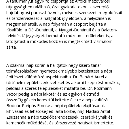
A tanulmányút egyik fő célpontja az Alföldi mezővárosi
tájegységben található, órai gyakorlatokon is szereplő
hajdúbagosi parasztház volt, melynek szerkezeti megoldásait
és térszervezését a hallgatók így élőben, a helyszínen is
megismerhették. A nap folyamán a csoport bejárta a
Kisalföld, a Dél-Dunántúl, a Nyugat-Dunántúl és a Balaton-
felvidék tájegységeit bemutató múzeumi területeket is, a
látogatást a működés közben is megtekintett vízimalom
zárta.
A szakmai nap során a hallgatók négy kísérő tanár
tolmácsolásában nyerhettek mélyebb betekintést a népi
építészet különböző aspektusaiba. Dr. Benárd Aurél a
történelmi épületszerkezeteket és a korai településformákat,
például a szeres településeket mutatta be. Dr. Rozmann
Viktor pedig a népi lakótér és az egykori életmód
összefüggésein keresztül keltette életre a népi kultúrát.
Bodnár-Paripás Emőke a népi épületek felújításának
kihívásait és lehetőségeit járta körbe, míg Nádasi-Antal
Zsuzsanna a népi tüzelőberendezések, cserépkályhák és
kemencék működését és térszervező hatásait ismertette.