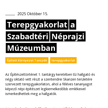
2025
Október
15
.
Terepgyakorlat
a
Szabadtéri
Néprajzi
Múzeumban
Épített Környezet Tanszék
terepgyakorlat
Az Építészettörténet 1. tantárgy keretében tíz hallgató és
négy oktató vett részt a szentendrei Skanzen területére
szervezett terepgyakorlaton, ahol a féléves tananyagot
képező népi építészet legkiemelkedőbb emlékeivel
ismerkedhettek meg a hallgatók.