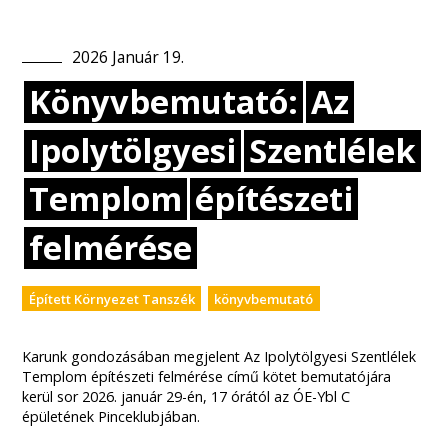
2026
Január
19
.
Könyvbemutató:
Az
Ipolytölgyesi
Szentlélek
Templom
építészeti
felmérése
Épített Környezet Tanszék
könyvbemutató
Karunk gondozásában megjelent Az Ipolytölgyesi Szentlélek
Templom építészeti felmérése című kötet bemutatójára
kerül sor 2026. január 29-én, 17 órától az ÓE-Ybl C
épületének Pinceklubjában.