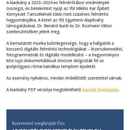
A kiadvány a 2023–2024-es felmérőtábor eredményeit
összegzi, és betekintést nyújt az Ybl Miklós Kar Épített
Környezet Tanszékének több mint százéves felmérési
hagyományába. A kötet az Ybl Egyetemi Alapítvány
támogatásával, Dr. Benárd Aurél és Dr. Rozmann Viktor
szerkesztésében jelent meg.
A bemutatott munka különlegessége, hogy a hallgatók a
korszerű digitális felmérési technológiákat – lézerszkennelést,
fotogrammetriát és digitális modellezést – a hagyományos
kézi rajzi dokumentálással ötvözve dolgozták fel az
ipolytölgyesi római katolikus templom épületét.
Az esemény nyilvános, minden érdeklődőt szeretettel várnak.
A kiadvány PDF verziója megtekinthető
Karunk honlapján
.